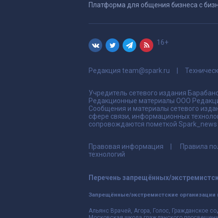
Платформа для общения бизнеса с биз
16+
Редакция
team@spark.ru
Техничес
Учредитель сетевого издания Барабано
Редакционные материалы ООО Редакци
Сообщения и материалы сетевого издан
сфере связи, информационных техноло
сопровождаются пометкой Spark_news и
Правовая информация
Правила по
технологий
Перечень запрещённых/экстремистск
Запрещённые/экстремистские организации 
Альянс Врачей, Агора, Голос, Гражданское со
Московская школа гражданского просвещения,