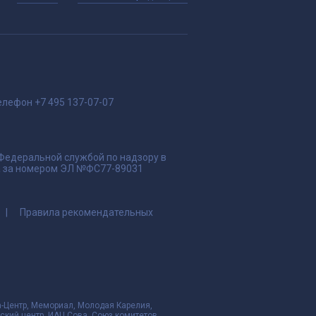
елефон
+7 495 137-07-07
 Федеральной службой по надзору в
да за номером ЭЛ №ФС77-89031
Правила рекомендательных
да-Центр, Мемориал, Молодая Карелия,
ский центр, ИАЦ Сова, Союз комитетов