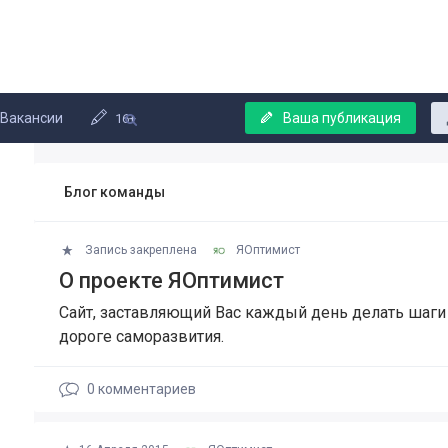
Вакансии
Ваша публикация
16+
Блог команды
Запись закреплена
ЯОптимист
О проекте ЯОптимист
Сайт, заставляющий Вас каждый день делать шаги
дороге саморазвития.
0
комментариев