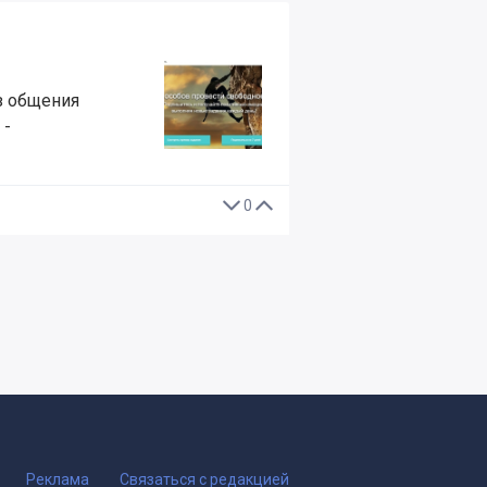
из общения
 -
0
Реклама
Связаться с редакцией