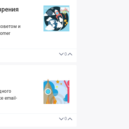
зрения
 советом и
tomer
0
дного
е email-
0