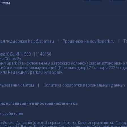
несом
кая поддержка
help@spark.ru
Продвижение
adv@spark.ru
Т
ва.Ю.Б., ИНН 500111143150
я Спарк Ру
ия Spark (за исключением авторских колонок) (зарегистрировано
гий и массовых коммуникаций (Роскомнадзор) 27 января 2025 го
ли Редакция Spark.ru, или Spark.
льзования сайтом
Политика обработки персональных данных
их организаций и иностранных агентов
и сообщества
действие, Династия (фонд), За права человека, Комитет против пыток, Лева
 Пермь-36, Ракурс, Русь Сидящая, Сахаровский центр, Сибирский экологиче