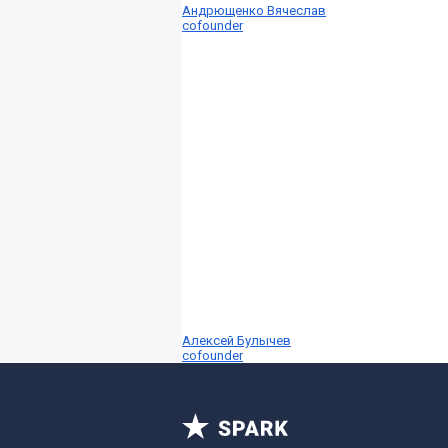
Андрющенко Вячеслав
cofounder
Алексей Булычев
cofounder