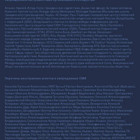
Альянс Врачей, Агора, Голос, Гражданское содействие, Династия (фонд), За права человека,
Комитет против пыток, Левада-Центр, Мемориал, Молодая Карелия, Московская школа
гражданского просвещения, Пермь-36, Ракурс, Русь Сидящая, Сахаровский центр, Сибирский
экологический центр, ИАЦ Сова, Союз комитетов солдатских матерей России, Фонд борьбы
с коррупцией (ФБК), Фонд защиты гласности, Фонд свободы информации, Центр
Насилию.нет, Центр защиты прав СМИ, Transparency International, Meta (Facebook и
Instagram), Русский добровольческий корпус (РДК), Правый сектор, Украинская
повстанческая армия (УПА), ИГИЛ, полк Азов, Джебхат ан-Нусра, Национал-
Большевистская партия (НБП), Аль-Каида, УНА-УНСО, Талибан, Меджлис крымско-
татарского народа, Свидетели Иеговы, Мизантропик Дивижн, Братство, Артподготовка,
Тризуб им. Степана Бандеры, НСО, Славянский союз, Формат-18, Хизб ут-Тахрир, Исламская
партия Туркестана, Хайят Тахрир аш-Шам, Таухид валь-Джихад, АУЕ, Братья мусульмане,
Колумбайн, Навальный, К. Буданов, медиапроект ОВД-Инфо, объединение Револьт-центр,
проект Сфера, проект Эхо, общественное движение Крымская солидарность, медиагруппа
Автономное действие, Американский Арктический центр при Университете Северной
Айовы, Швейцарское академическое общество восточноевропейских исследований,
Международное общественное движение В защиту прав избирателей Голос, Американское
Общество евангелизации детей, Финляндское Карельское просветительское общество.
Перечень иностранных агентов и запрещённых СМИ
Киселёв Евгений Алекссевич, WWF, Белый Руслан Викторович, Анатолий Белый (Вайсман),
Касьянов Михаил Михайлович, Бер Илья Леонидович, Троянова Яна Александровна,
Галкин Максим Александрович, Макаревич Андрей Вадимович, Шац Михаил Григорьевич,
Гордон Дмитрий Ильич, Лазарева Татьяна Юрьевна, Чичваркин Евгений Александрович,
Ходорковский Михаил Борисович, Каспаров Гарри Кимович, Моргенштерн Алишер
Тагирович (Алишер Валеев), Невзоров Александр Глебович, Венедиктов Алексей
Алексеевич, Дудь Юрий Александрович, Фейгин Марк Захарович, Киселев Евгений
Алексеевич, Шендерович Виктор Анатольевич, Гребенщиков Борис Борисович, Максакова-
Игенбергс Мария Петровна, Слепаков Семен Сергеевич, Покровский Максим Сергеевич,
Варламов Илья Александрович, Рамазанова Земфира Талгатовна, Прусикин Илья
Владимирович, Смольянинов Артур Сергеевич, Федоров Мирон Янович (Oxxxymiron),
Алексеев Иван Александрович (Noize MC), Дремин Иван Тимофеевич (Face), Гырдымова
Елизавета Андреевна (Монеточка), Игорь(Егор) Михайлович Бортник (Лёва Би-2),
Телеканал Дождь, Медуза, Голос Америки, Idel. Реалии, Кавказ. Реалии, Крым. Реалии, ТК
Настоящее Время, The Insider, Deutsche Welle, Проект, Azatliq Radiosi, Радио Свободная
Европа/Радио Свобода (PCE/PC), Сибирь. Реалии, Фактограф, Север. Реалии, MEDIUM-ORIENT,