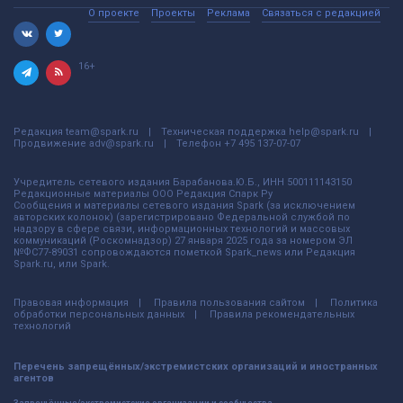
О проекте
Проекты
Реклама
Связаться с редакцией
16+
Редакция
team@spark.ru
Техническая поддержка
help@spark.ru
Продвижение
adv@spark.ru
Телефон
+7 495 137-07-07
Учредитель сетевого издания Барабанова.Ю.Б., ИНН 500111143150
Редакционные материалы ООО Редакция Спарк Ру
Сообщения и материалы сетевого издания Spark (за исключением
авторских колонок) (зарегистрировано Федеральной службой по
надзору в сфере связи, информационных технологий и массовых
коммуникаций (Роскомнадзор) 27 января 2025 года за номером ЭЛ
№ФС77-89031 сопровождаются пометкой Spark_news или Редакция
Spark.ru, или Spark.
Правовая информация
Правила пользования сайтом
Политика
обработки персональных данных
Правила рекомендательных
технологий
Перечень запрещённых/экстремистских организаций и иностранных
агентов
Запрещённые/экстремистские организации и сообщества