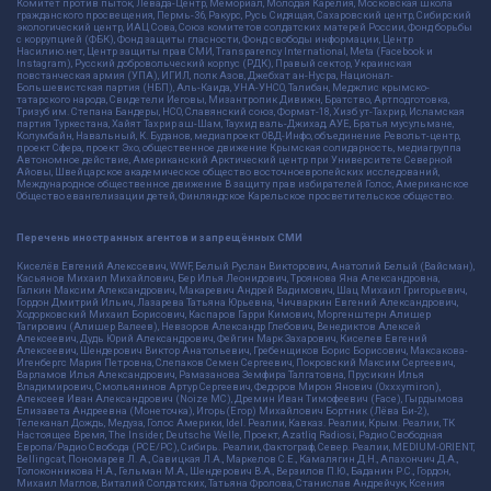
Комитет против пыток, Левада-Центр, Мемориал, Молодая Карелия, Московская школа
гражданского просвещения, Пермь-36, Ракурс, Русь Сидящая, Сахаровский центр, Сибирский
экологический центр, ИАЦ Сова, Союз комитетов солдатских матерей России, Фонд борьбы
с коррупцией (ФБК), Фонд защиты гласности, Фонд свободы информации, Центр
Насилию.нет, Центр защиты прав СМИ, Transparency International, Meta (Facebook и
Instagram), Русский добровольческий корпус (РДК), Правый сектор, Украинская
повстанческая армия (УПА), ИГИЛ, полк Азов, Джебхат ан-Нусра, Национал-
Большевистская партия (НБП), Аль-Каида, УНА-УНСО, Талибан, Меджлис крымско-
татарского народа, Свидетели Иеговы, Мизантропик Дивижн, Братство, Артподготовка,
Тризуб им. Степана Бандеры, НСО, Славянский союз, Формат-18, Хизб ут-Тахрир, Исламская
партия Туркестана, Хайят Тахрир аш-Шам, Таухид валь-Джихад, АУЕ, Братья мусульмане,
Колумбайн, Навальный, К. Буданов, медиапроект ОВД-Инфо, объединение Револьт-центр,
проект Сфера, проект Эхо, общественное движение Крымская солидарность, медиагруппа
Автономное действие, Американский Арктический центр при Университете Северной
Айовы, Швейцарское академическое общество восточноевропейских исследований,
Международное общественное движение В защиту прав избирателей Голос, Американское
Общество евангелизации детей, Финляндское Карельское просветительское общество.
Перечень иностранных агентов и запрещённых СМИ
Киселёв Евгений Алекссевич, WWF, Белый Руслан Викторович, Анатолий Белый (Вайсман),
Касьянов Михаил Михайлович, Бер Илья Леонидович, Троянова Яна Александровна,
Галкин Максим Александрович, Макаревич Андрей Вадимович, Шац Михаил Григорьевич,
Гордон Дмитрий Ильич, Лазарева Татьяна Юрьевна, Чичваркин Евгений Александрович,
Ходорковский Михаил Борисович, Каспаров Гарри Кимович, Моргенштерн Алишер
Тагирович (Алишер Валеев), Невзоров Александр Глебович, Венедиктов Алексей
Алексеевич, Дудь Юрий Александрович, Фейгин Марк Захарович, Киселев Евгений
Алексеевич, Шендерович Виктор Анатольевич, Гребенщиков Борис Борисович, Максакова-
Игенбергс Мария Петровна, Слепаков Семен Сергеевич, Покровский Максим Сергеевич,
Варламов Илья Александрович, Рамазанова Земфира Талгатовна, Прусикин Илья
Владимирович, Смольянинов Артур Сергеевич, Федоров Мирон Янович (Oxxxymiron),
Алексеев Иван Александрович (Noize MC), Дремин Иван Тимофеевич (Face), Гырдымова
Елизавета Андреевна (Монеточка), Игорь(Егор) Михайлович Бортник (Лёва Би-2),
Телеканал Дождь, Медуза, Голос Америки, Idel. Реалии, Кавказ. Реалии, Крым. Реалии, ТК
Настоящее Время, The Insider, Deutsche Welle, Проект, Azatliq Radiosi, Радио Свободная
Европа/Радио Свобода (PCE/PC), Сибирь. Реалии, Фактограф, Север. Реалии, MEDIUM-ORIENT,
Bellingcat, Пономарев Л. А., Савицкая Л.А., Маркелов С.Е., Камалягин Д.Н., Апахончич Д.А.,
Толоконникова Н.А., Гельман М.А., Шендерович В.А., Верзилов П.Ю., Баданин Р.С., Гордон,
Михаил Маглов, Виталий Солдатских, Татьяна Фролова, Станислав Андрейчук, Ксения