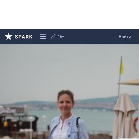
16+
Войти