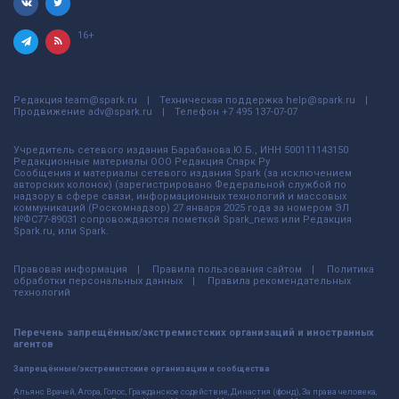
16+
Редакция
team@spark.ru
Техническая поддержка
help@spark.ru
Продвижение
adv@spark.ru
Телефон
+7 495 137-07-07
Учредитель сетевого издания Барабанова.Ю.Б., ИНН 500111143150
Редакционные материалы ООО Редакция Спарк Ру
Сообщения и материалы сетевого издания Spark (за исключением
авторских колонок) (зарегистрировано Федеральной службой по
надзору в сфере связи, информационных технологий и массовых
коммуникаций (Роскомнадзор) 27 января 2025 года за номером ЭЛ
№ФС77-89031 сопровождаются пометкой Spark_news или Редакция
Spark.ru, или Spark.
Правовая информация
Правила пользования сайтом
Политика
обработки персональных данных
Правила рекомендательных
технологий
Перечень запрещённых/экстремистских организаций и иностранных
агентов
Запрещённые/экстремистские организации и сообщества
Альянс Врачей, Агора, Голос, Гражданское содействие, Династия (фонд), За права человека,