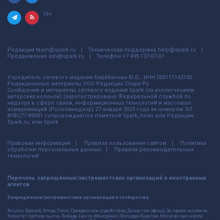
16+
Редакция
team@spark.ru
Техническая поддержка
help@spark.ru
Продвижение
adv@spark.ru
Телефон
+7 495 137-07-07
Учредитель сетевого издания Барабанова.Ю.Б., ИНН 500111143150
Редакционные материалы ООО Редакция Спарк Ру
Сообщения и материалы сетевого издания Spark (за исключением
авторских колонок) (зарегистрировано Федеральной службой по
надзору в сфере связи, информационных технологий и массовых
коммуникаций (Роскомнадзор) 27 января 2025 года за номером ЭЛ
№ФС77-89031 сопровождаются пометкой Spark_news или Редакция
Spark.ru, или Spark.
Правовая информация
Правила пользования сайтом
Политика
обработки персональных данных
Правила рекомендательных
технологий
Перечень запрещённых/экстремистских организаций и иностранных
агентов
Запрещённые/экстремистские организации и сообщества
Альянс Врачей, Агора, Голос, Гражданское содействие, Династия (фонд), За права человека,
Комитет против пыток, Левада-Центр, Мемориал, Молодая Карелия, Московская школа