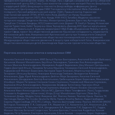
гражданского просвещения, Пермь-36, Ракурс, Русь Сидящая, Сахаровский центр, Сибирский
экологический центр, ИАЦ Сова, Союз комитетов солдатских матерей России, Фонд борьбы
с коррупцией (ФБК), Фонд защиты гласности, Фонд свободы информации, Центр
Насилию.нет, Центр защиты прав СМИ, Transparency International, Meta (Facebook и
Instagram), Русский добровольческий корпус (РДК), Правый сектор, Украинская
повстанческая армия (УПА), ИГИЛ, полк Азов, Джебхат ан-Нусра, Национал-
Большевистская партия (НБП), Аль-Каида, УНА-УНСО, Талибан, Меджлис крымско-
татарского народа, Свидетели Иеговы, Мизантропик Дивижн, Братство, Артподготовка,
Тризуб им. Степана Бандеры, НСО, Славянский союз, Формат-18, Хизб ут-Тахрир, Исламская
партия Туркестана, Хайят Тахрир аш-Шам, Таухид валь-Джихад, АУЕ, Братья мусульмане,
Колумбайн, Навальный, К. Буданов, медиапроект ОВД-Инфо, объединение Револьт-центр,
проект Сфера, проект Эхо, общественное движение Крымская солидарность, медиагруппа
Автономное действие, Американский Арктический центр при Университете Северной
Айовы, Швейцарское академическое общество восточноевропейских исследований,
Международное общественное движение В защиту прав избирателей Голос, Американское
Общество евангелизации детей, Финляндское Карельское просветительское общество.
Перечень иностранных агентов и запрещённых СМИ
Киселёв Евгений Алекссевич, WWF, Белый Руслан Викторович, Анатолий Белый (Вайсман),
Касьянов Михаил Михайлович, Бер Илья Леонидович, Троянова Яна Александровна,
Галкин Максим Александрович, Макаревич Андрей Вадимович, Шац Михаил Григорьевич,
Гордон Дмитрий Ильич, Лазарева Татьяна Юрьевна, Чичваркин Евгений Александрович,
Ходорковский Михаил Борисович, Каспаров Гарри Кимович, Моргенштерн Алишер
Тагирович (Алишер Валеев), Невзоров Александр Глебович, Венедиктов Алексей
Алексеевич, Дудь Юрий Александрович, Фейгин Марк Захарович, Киселев Евгений
Алексеевич, Шендерович Виктор Анатольевич, Гребенщиков Борис Борисович, Максакова-
Игенбергс Мария Петровна, Слепаков Семен Сергеевич, Покровский Максим Сергеевич,
Варламов Илья Александрович, Рамазанова Земфира Талгатовна, Прусикин Илья
Владимирович, Смольянинов Артур Сергеевич, Федоров Мирон Янович (Oxxxymiron),
Алексеев Иван Александрович (Noize MC), Дремин Иван Тимофеевич (Face), Гырдымова
Елизавета Андреевна (Монеточка), Игорь(Егор) Михайлович Бортник (Лёва Би-2),
Телеканал Дождь, Медуза, Голос Америки, Idel. Реалии, Кавказ. Реалии, Крым. Реалии, ТК
Настоящее Время, The Insider, Deutsche Welle, Проект, Azatliq Radiosi, Радио Свободная
Европа/Радио Свобода (PCE/PC), Сибирь. Реалии, Фактограф, Север. Реалии, MEDIUM-ORIENT,
Bellingcat, Пономарев Л. А., Савицкая Л.А., Маркелов С.Е., Камалягин Д.Н., Апахончич Д.А.,
Толоконникова Н.А., Гельман М.А., Шендерович В.А., Верзилов П.Ю., Баданин Р.С., Гордон,
Михаил Маглов, Виталий Солдатских, Татьяна Фролова, Станислав Андрейчук, Ксения
Фадеева, Пётр Рузавин, Екатерина Кузнецова, Елена Конева – социолог, Борис Надеждин,