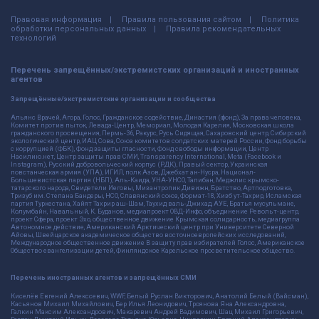
Правовая информация
Правила пользования сайтом
Политика
обработки персональных данных
Правила рекомендательных
технологий
Перечень запрещённых/экстремистских организаций и иностранных
агентов
Запрещённые/экстремистские организации и сообщества
Альянс Врачей, Агора, Голос, Гражданское содействие, Династия (фонд), За права человека,
Комитет против пыток, Левада-Центр, Мемориал, Молодая Карелия, Московская школа
гражданского просвещения, Пермь-36, Ракурс, Русь Сидящая, Сахаровский центр, Сибирский
экологический центр, ИАЦ Сова, Союз комитетов солдатских матерей России, Фонд борьбы
с коррупцией (ФБК), Фонд защиты гласности, Фонд свободы информации, Центр
Насилию.нет, Центр защиты прав СМИ, Transparency International, Meta (Facebook и
Instagram), Русский добровольческий корпус (РДК), Правый сектор, Украинская
повстанческая армия (УПА), ИГИЛ, полк Азов, Джебхат ан-Нусра, Национал-
Большевистская партия (НБП), Аль-Каида, УНА-УНСО, Талибан, Меджлис крымско-
татарского народа, Свидетели Иеговы, Мизантропик Дивижн, Братство, Артподготовка,
Тризуб им. Степана Бандеры, НСО, Славянский союз, Формат-18, Хизб ут-Тахрир, Исламская
партия Туркестана, Хайят Тахрир аш-Шам, Таухид валь-Джихад, АУЕ, Братья мусульмане,
Колумбайн, Навальный, К. Буданов, медиапроект ОВД-Инфо, объединение Револьт-центр,
проект Сфера, проект Эхо, общественное движение Крымская солидарность, медиагруппа
Автономное действие, Американский Арктический центр при Университете Северной
Айовы, Швейцарское академическое общество восточноевропейских исследований,
Международное общественное движение В защиту прав избирателей Голос, Американское
Общество евангелизации детей, Финляндское Карельское просветительское общество.
Перечень иностранных агентов и запрещённых СМИ
Киселёв Евгений Алекссевич, WWF, Белый Руслан Викторович, Анатолий Белый (Вайсман),
Касьянов Михаил Михайлович, Бер Илья Леонидович, Троянова Яна Александровна,
Галкин Максим Александрович, Макаревич Андрей Вадимович, Шац Михаил Григорьевич,