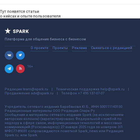
Тут появятся статьи
о кейсах и опыте пользователя
Платформа для общения бизнеса с бизнесом
О проекте
Проекты
Реклама
Связаться с редакцией
16+
Редакция
team@spark.ru
Техническая поддержка
help@spark.ru
Продвижение
adv@spark.ru
Телефон
+7 495 137-07-07
Учредитель сетевого издания Барабанова.Ю.Б., ИНН 500111143150
Редакционные материалы ООО Редакция Спарк Ру
Сообщения и материалы сетевого издания Spark (за исключением
авторских колонок) (зарегистрировано Федеральной службой по
надзору в сфере связи, информационных технологий и массовых
коммуникаций (Роскомнадзор) 27 января 2025 года за номером ЭЛ
№ФС77-89031 сопровождаются пометкой Spark_news или Редакция
Spark.ru, или Spark.