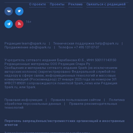
О проекте
Проекты
Реклама
Связаться с редакцией
16+
Редакция
team@spark.ru
Техническая поддержка
help@spark.ru
Продвижение
adv@spark.ru
Телефон
+7 495 137-07-07
Учредитель сетевого издания Барабанова.Ю.Б., ИНН 500111143150
Редакционные материалы ООО Редакция Спарк Ру
Сообщения и материалы сетевого издания Spark (за исключением
авторских колонок) (зарегистрировано Федеральной службой по
надзору в сфере связи, информационных технологий и массовых
коммуникаций (Роскомнадзор) 27 января 2025 года за номером ЭЛ
№ФС77-89031 сопровождаются пометкой Spark_news или Редакция
Spark.ru, или Spark.
Правовая информация
Правила пользования сайтом
Политика
обработки персональных данных
Правила рекомендательных
технологий
Перечень запрещённых/экстремистских организаций и иностранных
агентов
Запрещённые/экстремистские организации и сообщества