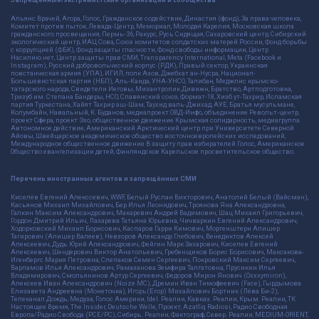
Альянс Врачей, Агора, Голос, Гражданское содействие, Династия (фонд), За права человека,
Комитет против пыток, Левада-Центр, Мемориал, Молодая Карелия, Московская школа
гражданского просвещения, Пермь-36, Ракурс, Русь Сидящая, Сахаровский центр, Сибирский
экологический центр, ИАЦ Сова, Союз комитетов солдатских матерей России, Фонд борьбы
с коррупцией (ФБК), Фонд защиты гласности, Фонд свободы информации, Центр
Насилию.нет, Центр защиты прав СМИ, Transparency International, Meta (Facebook и
Instagram), Русский добровольческий корпус (РДК), Правый сектор, Украинская
повстанческая армия (УПА), ИГИЛ, полк Азов, Джебхат ан-Нусра, Национал-
Большевистская партия (НБП), Аль-Каида, УНА-УНСО, Талибан, Меджлис крымско-
татарского народа, Свидетели Иеговы, Мизантропик Дивижн, Братство, Артподготовка,
Тризуб им. Степана Бандеры, НСО, Славянский союз, Формат-18, Хизб ут-Тахрир, Исламская
партия Туркестана, Хайят Тахрир аш-Шам, Таухид валь-Джихад, АУЕ, Братья мусульмане,
Колумбайн, Навальный, К. Буданов, медиапроект ОВД-Инфо, объединение Револьт-центр,
проект Сфера, проект Эхо, общественное движение Крымская солидарность, медиагруппа
Автономное действие, Американский Арктический центр при Университете Северной
Айовы, Швейцарское академическое общество восточноевропейских исследований,
Международное общественное движение В защиту прав избирателей Голос, Американское
Общество евангелизации детей, Финляндское Карельское просветительское общество.
Перечень иностранных агентов и запрещённых СМИ
Киселёв Евгений Алекссевич, WWF, Белый Руслан Викторович, Анатолий Белый (Вайсман),
Касьянов Михаил Михайлович, Бер Илья Леонидович, Троянова Яна Александровна,
Галкин Максим Александрович, Макаревич Андрей Вадимович, Шац Михаил Григорьевич,
Гордон Дмитрий Ильич, Лазарева Татьяна Юрьевна, Чичваркин Евгений Александрович,
Ходорковский Михаил Борисович, Каспаров Гарри Кимович, Моргенштерн Алишер
Тагирович (Алишер Валеев), Невзоров Александр Глебович, Венедиктов Алексей
Алексеевич, Дудь Юрий Александрович, Фейгин Марк Захарович, Киселев Евгений
Алексеевич, Шендерович Виктор Анатольевич, Гребенщиков Борис Борисович, Максакова-
Игенбергс Мария Петровна, Слепаков Семен Сергеевич, Покровский Максим Сергеевич,
Варламов Илья Александрович, Рамазанова Земфира Талгатовна, Прусикин Илья
Владимирович, Смольянинов Артур Сергеевич, Федоров Мирон Янович (Oxxxymiron),
Алексеев Иван Александрович (Noize MC), Дремин Иван Тимофеевич (Face), Гырдымова
Елизавета Андреевна (Монеточка), Игорь(Егор) Михайлович Бортник (Лёва Би-2),
Телеканал Дождь, Медуза, Голос Америки, Idel. Реалии, Кавказ. Реалии, Крым. Реалии, ТК
Настоящее Время, The Insider, Deutsche Welle, Проект, Azatliq Radiosi, Радио Свободная
Европа/Радио Свобода (PCE/PC), Сибирь. Реалии, Фактограф, Север. Реалии, MEDIUM-ORIENT,