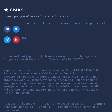
Платформа для общения бизнеса с бизнесом
О проекте
Проекты
Реклама
Связаться с редакцией
16+
Редакция
team@spark.ru
Техническая поддержка
help@spark.ru
Продвижение
adv@spark.ru
Телефон
+7 495 137-07-07
Учредитель сетевого издания Барабанова.Ю.Б., ИНН 500111143150
Редакционные материалы ООО Редакция Спарк Ру
Сообщения и материалы сетевого издания Spark (за исключением
авторских колонок) (зарегистрировано Федеральной службой по
надзору в сфере связи, информационных технологий и массовых
коммуникаций (Роскомнадзор) 27 января 2025 года за номером ЭЛ
№ФС77-89031 сопровождаются пометкой Spark_news или Редакция
Spark.ru, или Spark.
Правовая информация
Правила пользования сайтом
Политика
обработки персональных данных
Правила рекомендательных
технологий