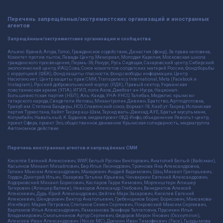
Перечень запрещённых/экстремистских организаций и иностранных
агентов
Запрещённые/экстремистские организации и сообщества
Альянс Врачей, Агора, Голос, Гражданское содействие, Династия (фонд), За права человека,
Комитет против пыток, Левада-Центр, Мемориал, Молодая Карелия, Московская школа
гражданского просвещения, Пермь-36, Ракурс, Русь Сидящая, Сахаровский центр, Сибирский
экологический центр, ИАЦ Сова, Союз комитетов солдатских матерей России, Фонд борьбы
с коррупцией (ФБК), Фонд защиты гласности, Фонд свободы информации, Центр
Насилию.нет, Центр защиты прав СМИ, Transparency International, Meta (Facebook и
Instagram), Русский добровольческий корпус (РДК), Правый сектор, Украинская
повстанческая армия (УПА), ИГИЛ, полк Азов, Джебхат ан-Нусра, Национал-
Большевистская партия (НБП), Аль-Каида, УНА-УНСО, Талибан, Меджлис крымско-
татарского народа, Свидетели Иеговы, Мизантропик Дивижн, Братство, Артподготовка,
Тризуб им. Степана Бандеры, НСО, Славянский союз, Формат-18, Хизб ут-Тахрир, Исламская
партия Туркестана, Хайят Тахрир аш-Шам, Таухид валь-Джихад, АУЕ, Братья мусульмане,
Колумбайн, Навальный, К. Буданов, медиапроект ОВД-Инфо, объединение Револьт-центр,
проект Сфера, проект Эхо, общественное движение Крымская солидарность, медиагруппа
Автономное действие.
Перечень иностранных агентов и запрещённых СМИ
Киселёв Евгений Алекссевич, WWF, Белый Руслан Викторович, Анатолий Белый (Вайсман),
Касьянов Михаил Михайлович, Бер Илья Леонидович, Троянова Яна Александровна,
Галкин Максим Александрович, Макаревич Андрей Вадимович, Шац Михаил Григорьевич,
Гордон Дмитрий Ильич, Лазарева Татьяна Юрьевна, Чичваркин Евгений Александрович,
Ходорковский Михаил Борисович, Каспаров Гарри Кимович, Моргенштерн Алишер
Тагирович (Алишер Валеев), Невзоров Александр Глебович, Венедиктов Алексей
Алексеевич, Дудь Юрий Александрович, Фейгин Марк Захарович, Киселев Евгений
Алексеевич, Шендерович Виктор Анатольевич, Гребенщиков Борис Борисович, Максакова-
Игенбергс Мария Петровна, Слепаков Семен Сергеевич, Покровский Максим Сергеевич,
Варламов Илья Александрович, Рамазанова Земфира Талгатовна, Прусикин Илья
Владимирович, Смольянинов Артур Сергеевич, Федоров Мирон Янович (Oxxxymiron),
Алексеев Иван Александрович (Noize MC), Дремин Иван Тимофеевич (Face), Гырдымова