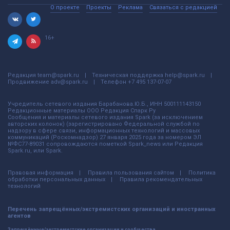
О проекте
Проекты
Реклама
Связаться с редакцией
16+
Редакция
team@spark.ru
Техническая поддержка
help@spark.ru
Продвижение
adv@spark.ru
Телефон
+7 495 137-07-07
Учредитель сетевого издания Барабанова.Ю.Б., ИНН 500111143150
Редакционные материалы ООО Редакция Спарк Ру
Сообщения и материалы сетевого издания Spark (за исключением
авторских колонок) (зарегистрировано Федеральной службой по
надзору в сфере связи, информационных технологий и массовых
коммуникаций (Роскомнадзор) 27 января 2025 года за номером ЭЛ
№ФС77-89031 сопровождаются пометкой Spark_news или Редакция
Spark.ru, или Spark.
Правовая информация
Правила пользования сайтом
Политика
обработки персональных данных
Правила рекомендательных
технологий
Перечень запрещённых/экстремистских организаций и иностранных
агентов
Запрещённые/экстремистские организации и сообщества