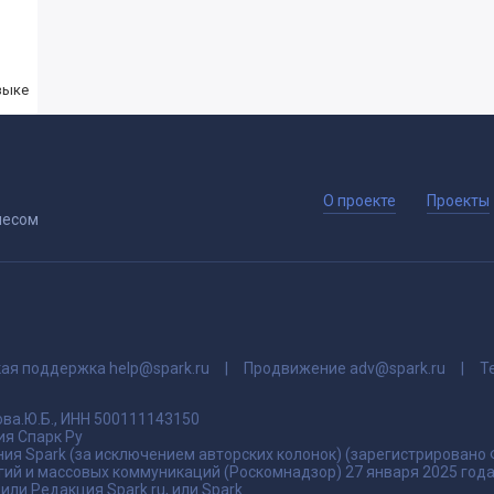
зыке
О проекте
Проекты
несом
кая поддержка
help@spark.ru
Продвижение
adv@spark.ru
Т
ва.Ю.Б., ИНН 500111143150
я Спарк Ру
ия Spark (за исключением авторских колонок) (зарегистрировано
гий и массовых коммуникаций (Роскомнадзор) 27 января 2025 го
ли Редакция Spark.ru, или Spark.