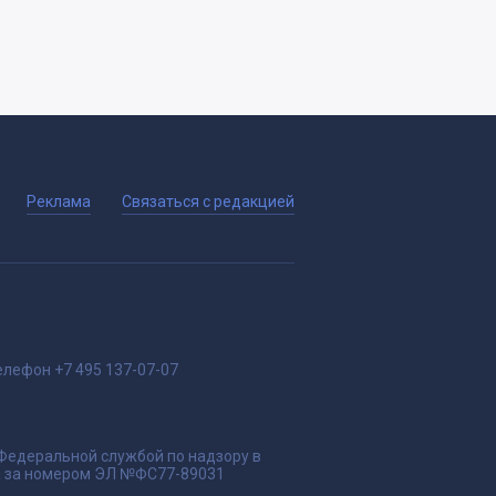
Реклама
Связаться с редакцией
елефон
+7 495 137-07-07
 Федеральной службой по надзору в
да за номером ЭЛ №ФС77-89031