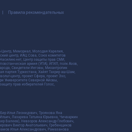
Правила рекомендательных
да-Центр, Мемориал, Молодая Карелия,
ский центр, ИАЦ Сова, Союз комитетов
Насилию.нет, Центр защиты прав СМИ,
я повстанческая армия (УПА), ИГИЛ, полк Азов,
народа, Свидетели Иеговы, Мизантропик
ая партия Туркестана, Хайят Тахрир аш-Шам,
ольт-центр, проект Сфера, проект Эхо,
ри Университете Северной Айовы,
ащиту прав избирателей Голос,
 Бер Илья Леонидович, Троянова Яна
Ильич, Лазарева Татьяна Юрьевна, Чичваркин
ер Валеев), Невзоров Александр Глебович,
ерович Виктор Анатольевич, Гребенщиков
рламов Илья Александрович, Рамазанова