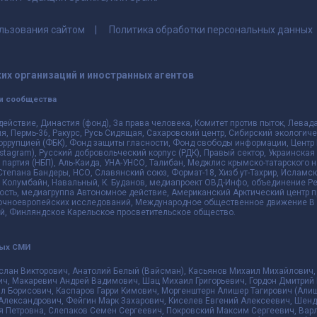
льзования сайтом
Политика обработки персональных данных
их организаций и иностранных агентов
и сообщества
действие, Династия (фонд), За права человека, Комитет против пыток, Лева
 Пермь-36, Ракурс, Русь Сидящая, Сахаровский центр, Сибирский экологиче
оррупцией (ФБК), Фонд защиты гласности, Фонд свободы информации, Центр 
 Instagram), Русский добровольческий корпус (РДК), Правый сектор, Украинска
партия (НБП), Аль-Каида, УНА-УНСО, Талибан, Меджлис крымско-татарского 
 Степана Бандеры, НСО, Славянский союз, Формат-18, Хизб ут-Тахрир, Исламск
 Колумбайн, Навальный, К. Буданов, медиапроект ОВД-Инфо, объединение Рев
ть, медиагруппа Автономное действие, Американский Арктический центр п
чноевропейских исследований, Международное общественное движение В з
й, Финляндское Карельское просветительское общество.
ных СМИ
слан Викторович, Анатолий Белый (Вайсман), Касьянов Михаил Михайлович,
ч, Макаревич Андрей Вадимович, Шац Михаил Григорьевич, Гордон Дмитрий 
л Борисович, Каспаров Гарри Кимович, Моргенштерн Алишер Тагирович (Алиш
Александрович, Фейгин Марк Захарович, Киселев Евгений Алексеевич, Шенд
я Петровна, Слепаков Семен Сергеевич, Покровский Максим Сергеевич, Ва