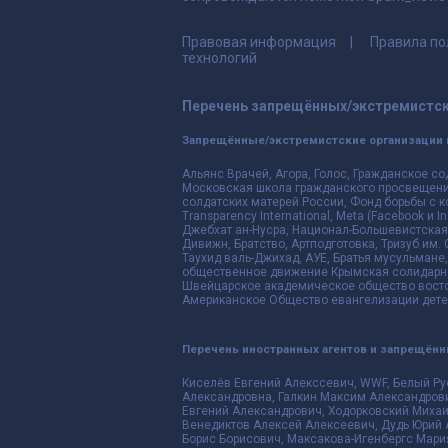
Правовая информация
Правила по
технологий
Перечень запрещённых/экстремистск
Запрещённые/экстремистские организации 
Альянс Врачей, Агора, Голос, Гражданское со
Московская школа гражданского просвещения,
солдатских матерей России, Фонд борьбы с к
Transparency International, Meta (Facebook и
Джебхат ан-Нусра, Национал-Большевистская 
Дивижн, Братство, Артподготовка, Тризуб им.
Таухид валь-Джихад, АУЕ, Братья мусульмане,
общественное движение Крымская солидарнос
Швейцарское академическое общество восто
Американское Общество евангелизации дете
Перечень иностранных агентов и запрещён
Киселёв Евгений Алекссевич, WWF, Белый Ру
Александровна, Галкин Максим Александрови
Евгений Александрович, Ходорковский Михаи
Венедиктов Алексей Алексеевич, Дудь Юрий 
Борис Борисович, Максакова-Игенбергс Мари