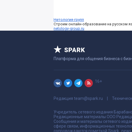
Нетология-групп
Строим онлайн-образование на русском я
netology-group.ru
Платформа для общения бизнеса с биз
16+
Редакция
team@spark.ru
Техничес
Учредитель сетевого издания Барабано
Редакционные материалы ООО Редакци
Сообщения и материалы сетевого издан
сфере связи, информационных техноло
сопровождаются пометкой Spark_news и