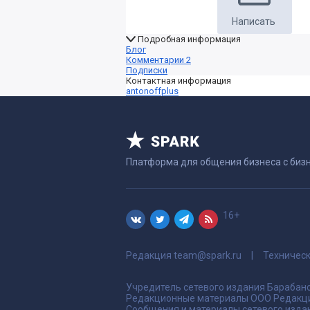
Написать
Подробная информация
Блог
Комментарии
2
Подписки
Контактная информация
antonoffplus
Платформа для общения бизнеса с биз
16+
Редакция
team@spark.ru
Техничес
Учредитель сетевого издания Барабано
Редакционные материалы ООО Редакци
Сообщения и материалы сетевого издан