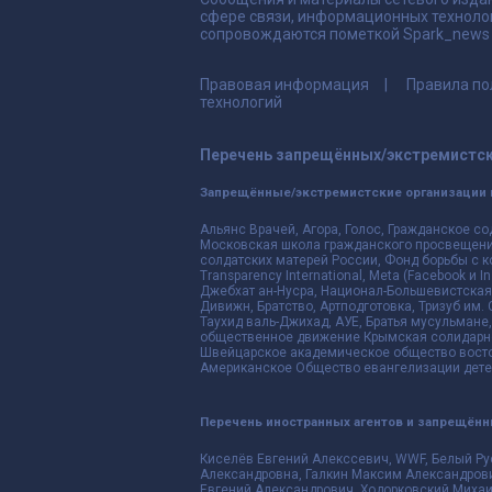
сфере связи, информационных техноло
сопровождаются пометкой Spark_news и
Правовая информация
Правила по
технологий
Перечень запрещённых/экстремистск
Запрещённые/экстремистские организации 
Альянс Врачей, Агора, Голос, Гражданское со
Московская школа гражданского просвещения,
солдатских матерей России, Фонд борьбы с к
Transparency International, Meta (Facebook и
Джебхат ан-Нусра, Национал-Большевистская 
Дивижн, Братство, Артподготовка, Тризуб им.
Таухид валь-Джихад, АУЕ, Братья мусульмане,
общественное движение Крымская солидарнос
Швейцарское академическое общество восто
Американское Общество евангелизации дете
Перечень иностранных агентов и запрещён
Киселёв Евгений Алекссевич, WWF, Белый Ру
Александровна, Галкин Максим Александрови
Евгений Александрович, Ходорковский Михаи