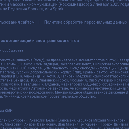
гий и массовых коммуникаций (Роскомнадзор) 27 января 2025 го
ли Редакция Spark.ru, или Spark.
льзования сайтом
Политика обработки персональных данных
их организаций и иностранных агентов
и сообщества
действие, Династия (фонд), За права человека, Комитет против пыток, Лева
 Пермь-36, Ракурс, Русь Сидящая, Сахаровский центр, Сибирский экологиче
оррупцией (ФБК), Фонд защиты гласности, Фонд свободы информации, Центр 
 Instagram), Русский добровольческий корпус (РДК), Правый сектор, Украинска
партия (НБП), Аль-Каида, УНА-УНСО, Талибан, Меджлис крымско-татарского 
 Степана Бандеры, НСО, Славянский союз, Формат-18, Хизб ут-Тахрир, Исламск
 Колумбайн, Навальный, К. Буданов, медиапроект ОВД-Инфо, объединение Рев
ть, медиагруппа Автономное действие, Американский Арктический центр п
чноевропейских исследований, Международное общественное движение В з
й, Финляндское Карельское просветительское общество.
ных СМИ
слан Викторович, Анатолий Белый (Вайсман), Касьянов Михаил Михайлович,
ч, Макаревич Андрей Вадимович, Шац Михаил Григорьевич, Гордон Дмитрий 
л Борисович, Каспаров Гарри Кимович, Моргенштерн Алишер Тагирович (Алиш