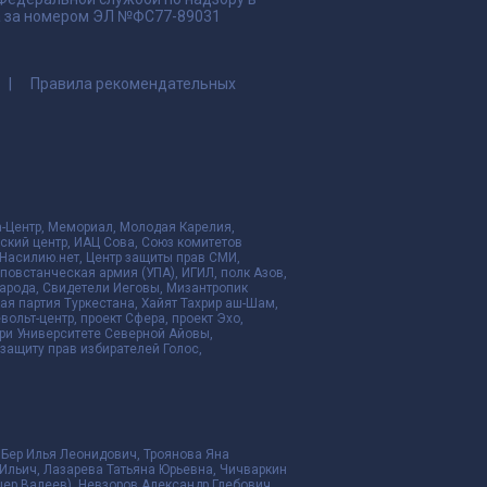
да за номером ЭЛ №ФС77-89031
Правила рекомендательных
да-Центр, Мемориал, Молодая Карелия,
ский центр, ИАЦ Сова, Союз комитетов
Насилию.нет, Центр защиты прав СМИ,
я повстанческая армия (УПА), ИГИЛ, полк Азов,
народа, Свидетели Иеговы, Мизантропик
ая партия Туркестана, Хайят Тахрир аш-Шам,
ольт-центр, проект Сфера, проект Эхо,
ри Университете Северной Айовы,
ащиту прав избирателей Голос,
 Бер Илья Леонидович, Троянова Яна
Ильич, Лазарева Татьяна Юрьевна, Чичваркин
ер Валеев), Невзоров Александр Глебович,