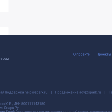
О проекте
Проекты
несом
кая поддержка
help@spark.ru
Продвижение
adv@spark.ru
Т
ва.Ю.Б., ИНН 500111143150
я Спарк Ру
ия Spark (за исключением авторских колонок) (зарегистрировано