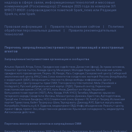
надзору в сфере связи, информационных технологий и массовых
коммуникаций (Роскомнадзор) 27 января 2025 года за номером ЭЛ
№ФС77-89031 сопровождаются пометкой Spark_news или Редакция
Spark.ru, или Spark.
Правовая информация
Правила пользования сайтом
Политика
обработки персональных данных
Правила рекомендательных
технологий
Перечень запрещённых/экстремистских организаций и иностранных
агентов
Запрещённые/экстремистские организации и сообщества
Альянс Врачей, Агора, Голос, Гражданское содействие, Династия (фонд), За права человека,
Комитет против пыток, Левада-Центр, Мемориал, Молодая Карелия, Московская школа
гражданского просвещения, Пермь-36, Ракурс, Русь Сидящая, Сахаровский центр, Сибирский
экологический центр, ИАЦ Сова, Союз комитетов солдатских матерей России, Фонд борьбы
с коррупцией (ФБК), Фонд защиты гласности, Фонд свободы информации, Центр
Насилию.нет, Центр защиты прав СМИ, Transparency International, Meta (Facebook и
Instagram), Русский добровольческий корпус (РДК), Правый сектор, Украинская
повстанческая армия (УПА), ИГИЛ, полк Азов, Джебхат ан-Нусра, Национал-
Большевистская партия (НБП), Аль-Каида, УНА-УНСО, Талибан, Меджлис крымско-
татарского народа, Свидетели Иеговы, Мизантропик Дивижн, Братство, Артподготовка,
Тризуб им. Степана Бандеры, НСО, Славянский союз, Формат-18, Хизб ут-Тахрир, Исламская
партия Туркестана, Хайят Тахрир аш-Шам, Таухид валь-Джихад, АУЕ, Братья мусульмане,
Колумбайн, Навальный, К. Буданов, медиапроект ОВД-Инфо, объединение Револьт-центр,
проект Сфера, проект Эхо, общественное движение Крымская солидарность, медиагруппа
Автономное действие.
Перечень иностранных агентов и запрещённых СМИ
Киселёв Евгений Алекссевич, WWF, Белый Руслан Викторович, Анатолий Белый (Вайсман),