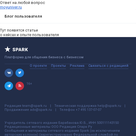
Ответ на любой вопрос
moyuniver.ru
Блог пользователя
Тут появятся статьи
о кейсах и опыте пользователя
Платформа для общения бизнеса с бизнесом
О проекте
Проекты
Реклама
Связаться с редакцией
16+
Редакция
team@spark.ru
Техническая поддержка
help@spark.ru
Продвижение
adv@spark.ru
Телефон
+7 495 137-07-07
Учредитель сетевого издания Барабанова.Ю.Б., ИНН 500111143150
Редакционные материалы ООО Редакция Спарк Ру
Сообщения и материалы сетевого издания Spark (за исключением
авторских колонок) (зарегистрировано Федеральной службой по