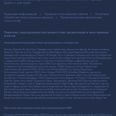
Spark.ru, или Spark.
Правовая информация
Правила пользования сайтом
Политика
обработки персональных данных
Правила рекомендательных
технологий
Перечень запрещённых/экстремистских организаций и иностранных
агентов
Запрещённые/экстремистские организации и сообщества
Альянс Врачей, Агора, Голос, Гражданское содействие, Династия (фонд), За права человека,
Комитет против пыток, Левада-Центр, Мемориал, Молодая Карелия, Московская школа
гражданского просвещения, Пермь-36, Ракурс, Русь Сидящая, Сахаровский центр, Сибирский
экологический центр, ИАЦ Сова, Союз комитетов солдатских матерей России, Фонд борьбы
с коррупцией (ФБК), Фонд защиты гласности, Фонд свободы информации, Центр
Насилию.нет, Центр защиты прав СМИ, Transparency International, Meta (Facebook и
Instagram), Русский добровольческий корпус (РДК), Правый сектор, Украинская
повстанческая армия (УПА), ИГИЛ, полк Азов, Джебхат ан-Нусра, Национал-
Большевистская партия (НБП), Аль-Каида, УНА-УНСО, Талибан, Меджлис крымско-
татарского народа, Свидетели Иеговы, Мизантропик Дивижн, Братство, Артподготовка,
Тризуб им. Степана Бандеры, НСО, Славянский союз, Формат-18, Хизб ут-Тахрир, Исламская
партия Туркестана, Хайят Тахрир аш-Шам, Таухид валь-Джихад, АУЕ, Братья мусульмане,
Колумбайн, Навальный, К. Буданов, медиапроект ОВД-Инфо, объединение Револьт-центр,
проект Сфера, проект Эхо, общественное движение Крымская солидарность, медиагруппа
Автономное действие, Американский Арктический центр при Университете Северной
Айовы, Швейцарское академическое общество восточноевропейских исследований,
Международное общественное движение В защиту прав избирателей Голос, Американское
Общество евангелизации детей, Финляндское Карельское просветительское общество.
Перечень иностранных агентов и запрещённых СМИ
Киселёв Евгений Алекссевич, WWF, Белый Руслан Викторович, Анатолий Белый (Вайсман),