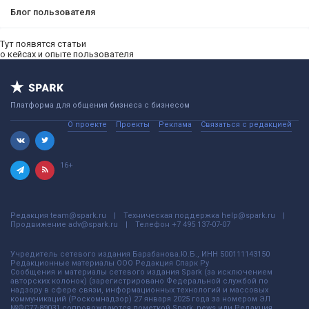
Блог пользователя
Тут появятся статьи
о кейсах и опыте пользователя
Платформа для общения бизнеса с бизнесом
О проекте
Проекты
Реклама
Связаться с редакцией
16+
Редакция
team@spark.ru
Техническая поддержка
help@spark.ru
Продвижение
adv@spark.ru
Телефон
+7 495 137-07-07
Учредитель сетевого издания Барабанова.Ю.Б., ИНН 500111143150
Редакционные материалы ООО Редакция Спарк Ру
Сообщения и материалы сетевого издания Spark (за исключением
авторских колонок) (зарегистрировано Федеральной службой по
надзору в сфере связи, информационных технологий и массовых
коммуникаций (Роскомнадзор) 27 января 2025 года за номером ЭЛ
№ФС77-89031 сопровождаются пометкой Spark_news или Редакция