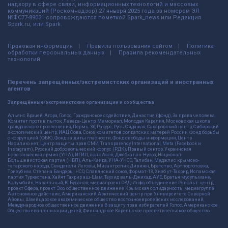
надзору в сфере связи, информационных технологий и массовых
коммуникаций (Роскомнадзор) 27 января 2025 года за номером ЭЛ
№ФС77-89031 сопровождаются пометкой Spark_news или Редакция
Spark.ru, или Spark.
Правовая информация
Правила пользования сайтом
Политика
обработки персональных данных
Правила рекомендательных
технологий
Перечень запрещённых/экстремистских организаций и иностранных
агентов
Запрещённые/экстремистские организации и сообщества
Альянс Врачей, Агора, Голос, Гражданское содействие, Династия (фонд), За права человека,
Комитет против пыток, Левада-Центр, Мемориал, Молодая Карелия, Московская школа
гражданского просвещения, Пермь-36, Ракурс, Русь Сидящая, Сахаровский центр, Сибирский
экологический центр, ИАЦ Сова, Союз комитетов солдатских матерей России, Фонд борьбы
с коррупцией (ФБК), Фонд защиты гласности, Фонд свободы информации, Центр
Насилию.нет, Центр защиты прав СМИ, Transparency International, Meta (Facebook и
Instagram), Русский добровольческий корпус (РДК), Правый сектор, Украинская
повстанческая армия (УПА), ИГИЛ, полк Азов, Джебхат ан-Нусра, Национал-
Большевистская партия (НБП), Аль-Каида, УНА-УНСО, Талибан, Меджлис крымско-
татарского народа, Свидетели Иеговы, Мизантропик Дивижн, Братство, Артподготовка,
Тризуб им. Степана Бандеры, НСО, Славянский союз, Формат-18, Хизб ут-Тахрир, Исламская
партия Туркестана, Хайят Тахрир аш-Шам, Таухид валь-Джихад, АУЕ, Братья мусульмане,
Колумбайн, Навальный, К. Буданов, медиапроект ОВД-Инфо, объединение Револьт-центр,
проект Сфера, проект Эхо, общественное движение Крымская солидарность, медиагруппа
Автономное действие, Американский Арктический центр при Университете Северной
Айовы, Швейцарское академическое общество восточноевропейских исследований,
Международное общественное движение В защиту прав избирателей Голос, Американское
Общество евангелизации детей, Финляндское Карельское просветительское общество.