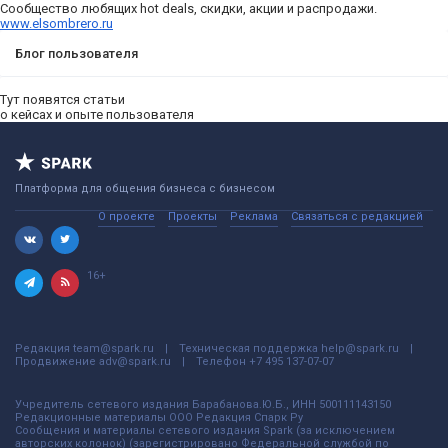
Сообщество любящих hot deals, скидки, акции и распродажи.
www.elsombrero.ru
Блог пользователя
Тут появятся статьи
о кейсах и опыте пользователя
Платформа для общения бизнеса с бизнесом
О проекте
Проекты
Реклама
Связаться с редакцией
16+
Редакция
team@spark.ru
Техническая поддержка
help@spark.ru
Продвижение
adv@spark.ru
Телефон
+7 495 137-07-07
Учредитель сетевого издания Барабанова.Ю.Б., ИНН 500111143150
Редакционные материалы ООО Редакция Спарк Ру
Сообщения и материалы сетевого издания Spark (за исключением
авторских колонок) (зарегистрировано Федеральной службой по