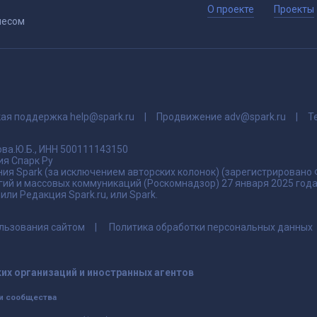
О проекте
Проекты
несом
кая поддержка
help@spark.ru
Продвижение
adv@spark.ru
Т
ва.Ю.Б., ИНН 500111143150
я Спарк Ру
ия Spark (за исключением авторских колонок) (зарегистрировано
гий и массовых коммуникаций (Роскомнадзор) 27 января 2025 го
ли Редакция Spark.ru, или Spark.
льзования сайтом
Политика обработки персональных данных
их организаций и иностранных агентов
и сообщества