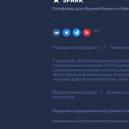
Платформа для общения бизнеса с биз
16+
Редакция
team@spark.ru
Техничес
Учредитель сетевого издания Барабано
Редакционные материалы ООО Редакци
Сообщения и материалы сетевого издан
сфере связи, информационных техноло
сопровождаются пометкой Spark_news и
Правовая информация
Правила по
технологий
Перечень запрещённых/экстремистск
Запрещённые/экстремистские организации 