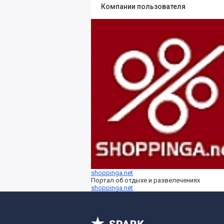
Компании пользователя
shoppinga.net
Портал об отдыхе и развелечениях
shoppinga.net