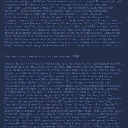
экологический центр, ИАЦ Сова, Союз комитетов солдатских матерей России, Фонд борьбы
с коррупцией (ФБК), Фонд защиты гласности, Фонд свободы информации, Центр
Насилию.нет, Центр защиты прав СМИ, Transparency International, Meta (Facebook и
Instagram), Русский добровольческий корпус (РДК), Правый сектор, Украинская
повстанческая армия (УПА), ИГИЛ, полк Азов, Джебхат ан-Нусра, Национал-
Большевистская партия (НБП), Аль-Каида, УНА-УНСО, Талибан, Меджлис крымско-
татарского народа, Свидетели Иеговы, Мизантропик Дивижн, Братство, Артподготовка,
Тризуб им. Степана Бандеры, НСО, Славянский союз, Формат-18, Хизб ут-Тахрир, Исламская
партия Туркестана, Хайят Тахрир аш-Шам, Таухид валь-Джихад, АУЕ, Братья мусульмане,
Колумбайн, Навальный, К. Буданов, медиапроект ОВД-Инфо, объединение Револьт-центр,
проект Сфера, проект Эхо, общественное движение Крымская солидарность, медиагруппа
Автономное действие, Американский Арктический центр при Университете Северной
Айовы, Швейцарское академическое общество восточноевропейских исследований,
Международное общественное движение В защиту прав избирателей Голос, Американское
Общество евангелизации детей, Финляндское Карельское просветительское общество.
Перечень иностранных агентов и запрещённых СМИ
Киселёв Евгений Алекссевич, WWF, Белый Руслан Викторович, Анатолий Белый (Вайсман),
Касьянов Михаил Михайлович, Бер Илья Леонидович, Троянова Яна Александровна,
Галкин Максим Александрович, Макаревич Андрей Вадимович, Шац Михаил Григорьевич,
Гордон Дмитрий Ильич, Лазарева Татьяна Юрьевна, Чичваркин Евгений Александрович,
Ходорковский Михаил Борисович, Каспаров Гарри Кимович, Моргенштерн Алишер
Тагирович (Алишер Валеев), Невзоров Александр Глебович, Венедиктов Алексей
Алексеевич, Дудь Юрий Александрович, Фейгин Марк Захарович, Киселев Евгений
Алексеевич, Шендерович Виктор Анатольевич, Гребенщиков Борис Борисович, Максакова-
Игенбергс Мария Петровна, Слепаков Семен Сергеевич, Покровский Максим Сергеевич,
Варламов Илья Александрович, Рамазанова Земфира Талгатовна, Прусикин Илья
Владимирович, Смольянинов Артур Сергеевич, Федоров Мирон Янович (Oxxxymiron),
Алексеев Иван Александрович (Noize MC), Дремин Иван Тимофеевич (Face), Гырдымова
Елизавета Андреевна (Монеточка), Игорь(Егор) Михайлович Бортник (Лёва Би-2),
Телеканал Дождь, Медуза, Голос Америки, Idel. Реалии, Кавказ. Реалии, Крым. Реалии, ТК
Настоящее Время, The Insider, Deutsche Welle, Проект, Azatliq Radiosi, Радио Свободная
Европа/Радио Свобода (PCE/PC), Сибирь. Реалии, Фактограф, Север. Реалии, MEDIUM-ORIENT,
Bellingcat, Пономарев Л. А., Савицкая Л.А., Маркелов С.Е., Камалягин Д.Н., Апахончич Д.А.,
Толоконникова Н.А., Гельман М.А., Шендерович В.А., Верзилов П.Ю., Баданин Р.С., Гордон,
Михаил Маглов, Виталий Солдатских, Татьяна Фролова, Станислав Андрейчук, Ксения
Фадеева, Пётр Рузавин, Екатерина Кузнецова, Елена Конева – социолог, Борис Надеждин,
объединение Штаб кандидатов, Тимофей Рогожин, Екатерина Воропай, Либертарианская