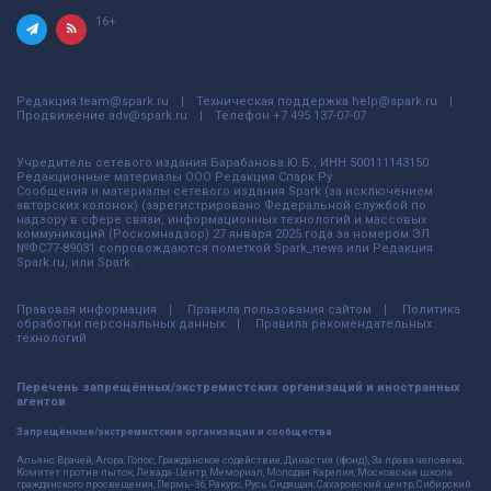
16+
Редакция
team@spark.ru
Техническая поддержка
help@spark.ru
Продвижение
adv@spark.ru
Телефон
+7 495 137-07-07
Учредитель сетевого издания Барабанова.Ю.Б., ИНН 500111143150
Редакционные материалы ООО Редакция Спарк Ру
Сообщения и материалы сетевого издания Spark (за исключением
авторских колонок) (зарегистрировано Федеральной службой по
надзору в сфере связи, информационных технологий и массовых
коммуникаций (Роскомнадзор) 27 января 2025 года за номером ЭЛ
№ФС77-89031 сопровождаются пометкой Spark_news или Редакция
Spark.ru, или Spark.
Правовая информация
Правила пользования сайтом
Политика
обработки персональных данных
Правила рекомендательных
технологий
Перечень запрещённых/экстремистских организаций и иностранных
агентов
Запрещённые/экстремистские организации и сообщества
Альянс Врачей, Агора, Голос, Гражданское содействие, Династия (фонд), За права человека,
Комитет против пыток, Левада-Центр, Мемориал, Молодая Карелия, Московская школа
гражданского просвещения, Пермь-36, Ракурс, Русь Сидящая, Сахаровский центр, Сибирский