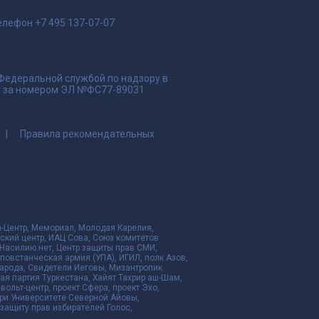
елефон
+7 495 137-07-07
 Федеральной службой по надзору в
да за номером ЭЛ №ФС77-89031
Правила рекомендательных
да-Центр, Мемориал, Молодая Карелия,
ский центр, ИАЦ Сова, Союз комитетов
Насилию.нет, Центр защиты прав СМИ,
я повстанческая армия (УПА), ИГИЛ, полк Азов,
народа, Свидетели Иеговы, Мизантропик
ая партия Туркестана, Хайят Тахрир аш-Шам,
ольт-центр, проект Сфера, проект Эхо,
ри Университете Северной Айовы,
ащиту прав избирателей Голос,