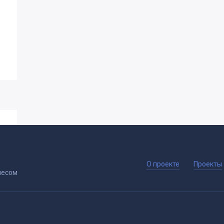
О проекте
Проекты
несом