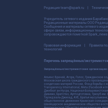
Редакция
team@spark.ru
Техничес
Учредитель сетевого издания Барабано
Редакционные материалы ООО Редакци
Сообщения и материалы сетевого издан
сфере связи, информационных техноло
сопровождаются пометкой Spark_news и
Правовая информация
Правила по
технологий
Перечень запрещённых/экстремистск
Запрещённые/экстремистские организации 
Альянс Врачей, Агора, Голос, Гражданское со
Московская школа гражданского просвещения,
солдатских матерей России, Фонд борьбы с к
Transparency International, Meta (Facebook и
Джебхат ан-Нусра, Национал-Большевистская 
Дивижн, Братство, Артподготовка, Тризуб им.
Таухид валь-Джихад, АУЕ, Братья мусульмане,
общественное движение Крымская солидарнос
Швейцарское академическое общество восто
Американское Общество евангелизации дете