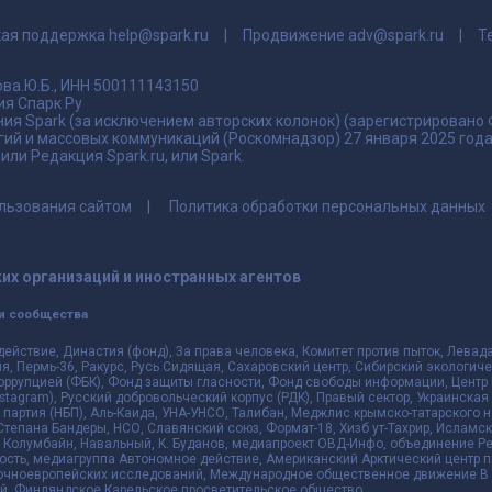
кая поддержка
help@spark.ru
Продвижение
adv@spark.ru
Т
ва.Ю.Б., ИНН 500111143150
я Спарк Ру
ия Spark (за исключением авторских колонок) (зарегистрировано
гий и массовых коммуникаций (Роскомнадзор) 27 января 2025 го
ли Редакция Spark.ru, или Spark.
льзования сайтом
Политика обработки персональных данных
их организаций и иностранных агентов
и сообщества
действие, Династия (фонд), За права человека, Комитет против пыток, Лева
 Пермь-36, Ракурс, Русь Сидящая, Сахаровский центр, Сибирский экологиче
оррупцией (ФБК), Фонд защиты гласности, Фонд свободы информации, Центр 
 Instagram), Русский добровольческий корпус (РДК), Правый сектор, Украинска
партия (НБП), Аль-Каида, УНА-УНСО, Талибан, Меджлис крымско-татарского 
 Степана Бандеры, НСО, Славянский союз, Формат-18, Хизб ут-Тахрир, Исламск
 Колумбайн, Навальный, К. Буданов, медиапроект ОВД-Инфо, объединение Рев
ть, медиагруппа Автономное действие, Американский Арктический центр п
чноевропейских исследований, Международное общественное движение В з
й, Финляндское Карельское просветительское общество.