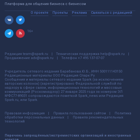
Платформа для общения бизнеса с бизнесом
О проекте
Проекты
Реклама
Связаться с редакцией
16+
Редакция
team@spark.ru
Техническая поддержка
help@spark.ru
Продвижение
adv@spark.ru
Телефон
+7 495 137-07-07
Учредитель сетевого издания Барабанова.Ю.Б., ИНН 500111143150
Редакционные материалы ООО Редакция Спарк Ру
Сообщения и материалы сетевого издания Spark (за исключением
авторских колонок) (зарегистрировано Федеральной службой по
надзору в сфере связи, информационных технологий и массовых
коммуникаций (Роскомнадзор) 27 января 2025 года за номером ЭЛ
№ФС77-89031 сопровождаются пометкой Spark_news или Редакция
Spark.ru, или Spark.
Правовая информация
Правила пользования сайтом
Политика
обработки персональных данных
Правила рекомендательных
технологий
Перечень запрещённых/экстремистских организаций и иностранных
агентов