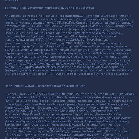
Запрещённые/экстремистские организации и сообщества
Альянс Врачей, Агора, Голос, Гражданское содействие, Династия (фонд), За права человека,
Комитет против пыток, Левада-Центр, Мемориал, Молодая Карелия, Московская школа
гражданского просвещения, Пермь-36, Ракурс, Русь Сидящая, Сахаровский центр, Сибирский
экологический центр, ИАЦ Сова, Союз комитетов солдатских матерей России, Фонд борьбы
с коррупцией (ФБК), Фонд защиты гласности, Фонд свободы информации, Центр
Насилию.нет, Центр защиты прав СМИ, Transparency International, Meta (Facebook и
Instagram), Русский добровольческий корпус (РДК), Правый сектор, Украинская
повстанческая армия (УПА), ИГИЛ, полк Азов, Джебхат ан-Нусра, Национал-
Большевистская партия (НБП), Аль-Каида, УНА-УНСО, Талибан, Меджлис крымско-
татарского народа, Свидетели Иеговы, Мизантропик Дивижн, Братство, Артподготовка,
Тризуб им. Степана Бандеры, НСО, Славянский союз, Формат-18, Хизб ут-Тахрир, Исламская
партия Туркестана, Хайят Тахрир аш-Шам, Таухид валь-Джихад, АУЕ, Братья мусульмане,
Колумбайн, Навальный, К. Буданов, медиапроект ОВД-Инфо, объединение Револьт-центр,
проект Сфера, проект Эхо, общественное движение Крымская солидарность, медиагруппа
Автономное действие, Американский Арктический центр при Университете Северной
Айовы, Швейцарское академическое общество восточноевропейских исследований,
Международное общественное движение В защиту прав избирателей Голос, Американское
Общество евангелизации детей, Финляндское Карельское просветительское общество.
Перечень иностранных агентов и запрещённых СМИ
Киселёв Евгений Алекссевич, WWF, Белый Руслан Викторович, Анатолий Белый (Вайсман),
Касьянов Михаил Михайлович, Бер Илья Леонидович, Троянова Яна Александровна,
Галкин Максим Александрович, Макаревич Андрей Вадимович, Шац Михаил Григорьевич,
Гордон Дмитрий Ильич, Лазарева Татьяна Юрьевна, Чичваркин Евгений Александрович,
Ходорковский Михаил Борисович, Каспаров Гарри Кимович, Моргенштерн Алишер
Тагирович (Алишер Валеев), Невзоров Александр Глебович, Венедиктов Алексей
Алексеевич, Дудь Юрий Александрович, Фейгин Марк Захарович, Киселев Евгений
Алексеевич, Шендерович Виктор Анатольевич, Гребенщиков Борис Борисович, Максакова-
Игенбергс Мария Петровна, Слепаков Семен Сергеевич, Покровский Максим Сергеевич,
Варламов Илья Александрович, Рамазанова Земфира Талгатовна, Прусикин Илья
Владимирович, Смольянинов Артур Сергеевич, Федоров Мирон Янович (Oxxxymiron),
Алексеев Иван Александрович (Noize MC), Дремин Иван Тимофеевич (Face), Гырдымова
Елизавета Андреевна (Монеточка), Игорь(Егор) Михайлович Бортник (Лёва Би-2),
Телеканал Дождь, Медуза, Голос Америки, Idel. Реалии, Кавказ. Реалии, Крым. Реалии, ТК