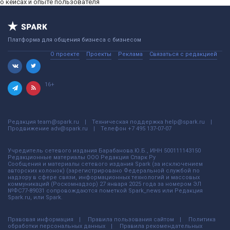
о кейсах и опыте пользователя
Платформа для общения бизнеса с бизнесом
О проекте
Проекты
Реклама
Связаться с редакцией
16+
Редакция
team@spark.ru
Техническая поддержка
help@spark.ru
Продвижение
adv@spark.ru
Телефон
+7 495 137-07-07
Учредитель сетевого издания Барабанова.Ю.Б., ИНН 500111143150
Редакционные материалы ООО Редакция Спарк Ру
Сообщения и материалы сетевого издания Spark (за исключением
авторских колонок) (зарегистрировано Федеральной службой по
надзору в сфере связи, информационных технологий и массовых
коммуникаций (Роскомнадзор) 27 января 2025 года за номером ЭЛ
№ФС77-89031 сопровождаются пометкой Spark_news или Редакция
Spark.ru, или Spark.
Правовая информация
Правила пользования сайтом
Политика
обработки персональных данных
Правила рекомендательных