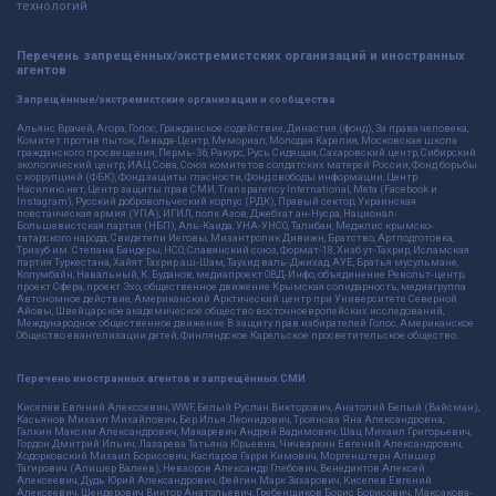
технологий
Перечень запрещённых/экстремистских организаций и иностранных
агентов
Запрещённые/экстремистские организации и сообщества
Альянс Врачей, Агора, Голос, Гражданское содействие, Династия (фонд), За права человека,
Комитет против пыток, Левада-Центр, Мемориал, Молодая Карелия, Московская школа
гражданского просвещения, Пермь-36, Ракурс, Русь Сидящая, Сахаровский центр, Сибирский
экологический центр, ИАЦ Сова, Союз комитетов солдатских матерей России, Фонд борьбы
с коррупцией (ФБК), Фонд защиты гласности, Фонд свободы информации, Центр
Насилию.нет, Центр защиты прав СМИ, Transparency International, Meta (Facebook и
Instagram), Русский добровольческий корпус (РДК), Правый сектор, Украинская
повстанческая армия (УПА), ИГИЛ, полк Азов, Джебхат ан-Нусра, Национал-
Большевистская партия (НБП), Аль-Каида, УНА-УНСО, Талибан, Меджлис крымско-
татарского народа, Свидетели Иеговы, Мизантропик Дивижн, Братство, Артподготовка,
Тризуб им. Степана Бандеры, НСО, Славянский союз, Формат-18, Хизб ут-Тахрир, Исламская
партия Туркестана, Хайят Тахрир аш-Шам, Таухид валь-Джихад, АУЕ, Братья мусульмане,
Колумбайн, Навальный, К. Буданов, медиапроект ОВД-Инфо, объединение Револьт-центр,
проект Сфера, проект Эхо, общественное движение Крымская солидарность, медиагруппа
Автономное действие, Американский Арктический центр при Университете Северной
Айовы, Швейцарское академическое общество восточноевропейских исследований,
Международное общественное движение В защиту прав избирателей Голос, Американское
Общество евангелизации детей, Финляндское Карельское просветительское общество.
Перечень иностранных агентов и запрещённых СМИ
Киселёв Евгений Алекссевич, WWF, Белый Руслан Викторович, Анатолий Белый (Вайсман),
Касьянов Михаил Михайлович, Бер Илья Леонидович, Троянова Яна Александровна,
Галкин Максим Александрович, Макаревич Андрей Вадимович, Шац Михаил Григорьевич,
Гордон Дмитрий Ильич, Лазарева Татьяна Юрьевна, Чичваркин Евгений Александрович,
Ходорковский Михаил Борисович, Каспаров Гарри Кимович, Моргенштерн Алишер
Тагирович (Алишер Валеев), Невзоров Александр Глебович, Венедиктов Алексей
Алексеевич, Дудь Юрий Александрович, Фейгин Марк Захарович, Киселев Евгений
Алексеевич, Шендерович Виктор Анатольевич, Гребенщиков Борис Борисович, Максакова-