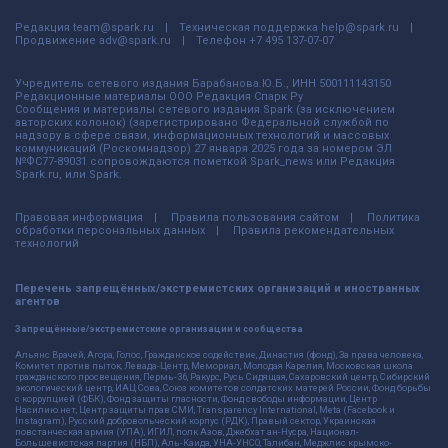
Редакция
team@spark.ru
Техническая поддержка
help@spark.ru
Продвижение
adv@spark.ru
Телефон
+7 495 137-07-07
Учредитель сетевого издания Барабанова.Ю.Б., ИНН 500111143150
Редакционные материалы ООО Редакция Спарк Ру
Сообщения и материалы сетевого издания Spark (за исключением
авторских колонок) (зарегистрировано Федеральной службой по
надзору в сфере связи, информационных технологий и массовых
коммуникаций (Роскомнадзор) 27 января 2025 года за номером ЭЛ
№ФС77-89031 сопровождаются пометкой Spark_news или Редакция
Spark.ru, или Spark.
Правовая информация
Правила пользования сайтом
Политика
обработки персональных данных
Правила рекомендательных
технологий
Перечень запрещённых/экстремистских организаций и иностранных
агентов
Запрещённые/экстремистские организации и сообщества
Альянс Врачей, Агора, Голос, Гражданское содействие, Династия (фонд), За права человека,
Комитет против пыток, Левада-Центр, Мемориал, Молодая Карелия, Московская школа
гражданского просвещения, Пермь-36, Ракурс, Русь Сидящая, Сахаровский центр, Сибирский
экологический центр, ИАЦ Сова, Союз комитетов солдатских матерей России, Фонд борьбы
с коррупцией (ФБК), Фонд защиты гласности, Фонд свободы информации, Центр
Насилию.нет, Центр защиты прав СМИ, Transparency International, Meta (Facebook и
Instagram), Русский добровольческий корпус (РДК), Правый сектор, Украинская
повстанческая армия (УПА), ИГИЛ, полк Азов, Джебхат ан-Нусра, Национал-
Большевистская партия (НБП), Аль-Каида, УНА-УНСО, Талибан, Меджлис крымско-