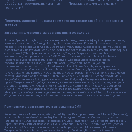
обработки персональных данных
Правила рекомендательных
технологий
Перечень запрещённых/экстремистских организаций и иностранных
агентов
Запрещённые/экстремистские организации и сообщества
Альянс Врачей, Агора, Голос, Гражданское содействие, Династия (фонд), За права человека,
Комитет против пыток, Левада-Центр, Мемориал, Молодая Карелия, Московская школа
гражданского просвещения, Пермь-36, Ракурс, Русь Сидящая, Сахаровский центр, Сибирский
экологический центр, ИАЦ Сова, Союз комитетов солдатских матерей России, Фонд борьбы
с коррупцией (ФБК), Фонд защиты гласности, Фонд свободы информации, Центр
Насилию.нет, Центр защиты прав СМИ, Transparency International, Meta (Facebook и
Instagram), Русский добровольческий корпус (РДК), Правый сектор, Украинская
повстанческая армия (УПА), ИГИЛ, полк Азов, Джебхат ан-Нусра, Национал-
Большевистская партия (НБП), Аль-Каида, УНА-УНСО, Талибан, Меджлис крымско-
татарского народа, Свидетели Иеговы, Мизантропик Дивижн, Братство, Артподготовка,
Тризуб им. Степана Бандеры, НСО, Славянский союз, Формат-18, Хизб ут-Тахрир, Исламская
партия Туркестана, Хайят Тахрир аш-Шам, Таухид валь-Джихад, АУЕ, Братья мусульмане,
Колумбайн, Навальный, К. Буданов, медиапроект ОВД-Инфо, объединение Револьт-центр,
проект Сфера, проект Эхо, общественное движение Крымская солидарность, медиагруппа
Автономное действие, Американский Арктический центр при Университете Северной
Айовы, Швейцарское академическое общество восточноевропейских исследований,
Международное общественное движение В защиту прав избирателей Голос, Американское
Общество евангелизации детей, Финляндское Карельское просветительское общество.
Перечень иностранных агентов и запрещённых СМИ
Киселёв Евгений Алекссевич, WWF, Белый Руслан Викторович, Анатолий Белый (Вайсман),
Касьянов Михаил Михайлович, Бер Илья Леонидович, Троянова Яна Александровна,
Галкин Максим Александрович, Макаревич Андрей Вадимович, Шац Михаил Григорьевич,
Гордон Дмитрий Ильич, Лазарева Татьяна Юрьевна, Чичваркин Евгений Александрович,
Ходорковский Михаил Борисович, Каспаров Гарри Кимович, Моргенштерн Алишер
Тагирович (Алишер Валеев), Невзоров Александр Глебович, Венедиктов Алексей