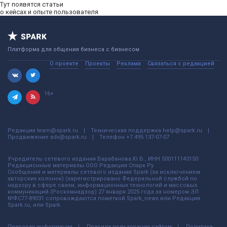
Тут появятся статьи
о кейсах и опыте пользователя
Платформа для общения бизнеса с бизнесом
О проекте
Проекты
Реклама
Связаться с редакцией
16+
Редакция
team@spark.ru
Техническая поддержка
help@spark.ru
Продвижение
adv@spark.ru
Телефон
+7 495 137-07-07
Учредитель сетевого издания Барабанова.Ю.Б., ИНН 500111143150
Редакционные материалы ООО Редакция Спарк Ру
Сообщения и материалы сетевого издания Spark (за исключением
авторских колонок) (зарегистрировано Федеральной службой по
надзору в сфере связи, информационных технологий и массовых
коммуникаций (Роскомнадзор) 27 января 2025 года за номером ЭЛ
№ФС77-89031 сопровождаются пометкой Spark_news или Редакция
Spark.ru, или Spark.
Правовая информация
Правила пользования сайтом
Политика