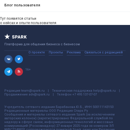
Блог пользователя
Тут появятся статьи
о кейсах и опыте пользователя
Платформа для общения бизнеса с бизнесом
О проекте
Проекты
Реклама
Связаться с редакцией
16+
Редакция
team@spark.ru
Техническая поддержка
help@spark.ru
Продвижение
adv@spark.ru
Телефон
+7 495 137-07-07
Учредитель сетевого издания Барабанова.Ю.Б., ИНН 500111143150
Редакционные материалы ООО Редакция Спарк Ру
Сообщения и материалы сетевого издания Spark (за исключением
авторских колонок) (зарегистрировано Федеральной службой по
надзору в сфере связи, информационных технологий и массовых
коммуникаций (Роскомнадзор) 27 января 2025 года за номером ЭЛ
№ФС77-89031 сопровождаются пометкой Spark_news или Редакция