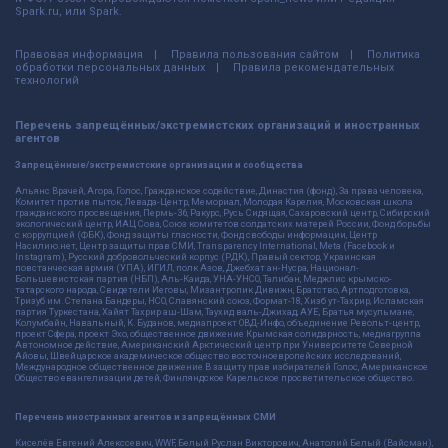
Spark.ru, или Spark.
Правовая информация
Правила пользования сайтом
Политика
обработки персональных данных
Правила рекомендательных
технологий
Перечень запрещённых/экстремистских организаций и иностранных
агентов
Запрещённые/экстремистские организации и сообщества
Альянс Врачей, Агора, Голос, Гражданское содействие, Династия (фонд), За права человека,
Комитет против пыток, Левада-Центр, Мемориал, Молодая Карелия, Московская школа
гражданского просвещения, Пермь-36, Ракурс, Русь Сидящая, Сахаровский центр, Сибирский
экологический центр, ИАЦ Сова, Союз комитетов солдатских матерей России, Фонд борьбы
с коррупцией (ФБК), Фонд защиты гласности, Фонд свободы информации, Центр
Насилию.нет, Центр защиты прав СМИ, Transparency International, Meta (Facebook и
Instagram), Русский добровольческий корпус (РДК), Правый сектор, Украинская
повстанческая армия (УПА), ИГИЛ, полк Азов, Джебхат ан-Нусра, Национал-
Большевистская партия (НБП), Аль-Каида, УНА-УНСО, Талибан, Меджлис крымско-
татарского народа, Свидетели Иеговы, Мизантропик Дивижн, Братство, Артподготовка,
Тризуб им. Степана Бандеры, НСО, Славянский союз, Формат-18, Хизб ут-Тахрир, Исламская
партия Туркестана, Хайят Тахрир аш-Шам, Таухид валь-Джихад, АУЕ, Братья мусульмане,
Колумбайн, Навальный, К. Буданов, медиапроект ОВД-Инфо, объединение Револьт-центр,
проект Сфера, проект Эхо, общественное движение Крымская солидарность, медиагруппа
Автономное действие, Американский Арктический центр при Университете Северной
Айовы, Швейцарское академическое общество восточноевропейских исследований,
Международное общественное движение В защиту прав избирателей Голос, Американское
Общество евангелизации детей, Финляндское Карельское просветительское общество.
Перечень иностранных агентов и запрещённых СМИ
Киселёв Евгений Алекссевич, WWF, Белый Руслан Викторович, Анатолий Белый (Вайсман),