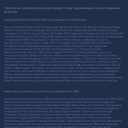
Перечень запрещённых/экстремистских организаций и иностранных
агентов
Запрещённые/экстремистские организации и сообщества
Альянс Врачей, Агора, Голос, Гражданское содействие, Династия (фонд), За права человека,
Комитет против пыток, Левада-Центр, Мемориал, Молодая Карелия, Московская школа
гражданского просвещения, Пермь-36, Ракурс, Русь Сидящая, Сахаровский центр, Сибирский
экологический центр, ИАЦ Сова, Союз комитетов солдатских матерей России, Фонд борьбы
с коррупцией (ФБК), Фонд защиты гласности, Фонд свободы информации, Центр
Насилию.нет, Центр защиты прав СМИ, Transparency International, Meta (Facebook и
Instagram), Русский добровольческий корпус (РДК), Правый сектор, Украинская
повстанческая армия (УПА), ИГИЛ, полк Азов, Джебхат ан-Нусра, Национал-
Большевистская партия (НБП), Аль-Каида, УНА-УНСО, Талибан, Меджлис крымско-
татарского народа, Свидетели Иеговы, Мизантропик Дивижн, Братство, Артподготовка,
Тризуб им. Степана Бандеры, НСО, Славянский союз, Формат-18, Хизб ут-Тахрир, Исламская
партия Туркестана, Хайят Тахрир аш-Шам, Таухид валь-Джихад, АУЕ, Братья мусульмане,
Колумбайн, Навальный, К. Буданов, медиапроект ОВД-Инфо, объединение Револьт-центр,
проект Сфера, проект Эхо, общественное движение Крымская солидарность, медиагруппа
Автономное действие, Американский Арктический центр при Университете Северной
Айовы, Швейцарское академическое общество восточноевропейских исследований,
Международное общественное движение В защиту прав избирателей Голос, Американское
Общество евангелизации детей, Финляндское Карельское просветительское общество.
Перечень иностранных агентов и запрещённых СМИ
Киселёв Евгений Алекссевич, WWF, Белый Руслан Викторович, Анатолий Белый (Вайсман),
Касьянов Михаил Михайлович, Бер Илья Леонидович, Троянова Яна Александровна,
Галкин Максим Александрович, Макаревич Андрей Вадимович, Шац Михаил Григорьевич,
Гордон Дмитрий Ильич, Лазарева Татьяна Юрьевна, Чичваркин Евгений Александрович,
Ходорковский Михаил Борисович, Каспаров Гарри Кимович, Моргенштерн Алишер
Тагирович (Алишер Валеев), Невзоров Александр Глебович, Венедиктов Алексей
Алексеевич, Дудь Юрий Александрович, Фейгин Марк Захарович, Киселев Евгений
Алексеевич, Шендерович Виктор Анатольевич, Гребенщиков Борис Борисович, Максакова-
Игенбергс Мария Петровна, Слепаков Семен Сергеевич, Покровский Максим Сергеевич,
Варламов Илья Александрович, Рамазанова Земфира Талгатовна, Прусикин Илья