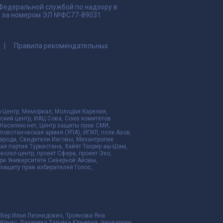
 Федеральной службой по надзору в
да за номером ЭЛ №ФС77-89031
Правила рекомендательных
да-Центр, Мемориал, Молодая Карелия,
ский центр, ИАЦ Сова, Союз комитетов
Насилию.нет, Центр защиты прав СМИ,
я повстанческая армия (УПА), ИГИЛ, полк Азов,
народа, Свидетели Иеговы, Мизантропик
ая партия Туркестана, Хайят Тахрир аш-Шам,
ольт-центр, проект Сфера, проект Эхо,
ри Университете Северной Айовы,
ащиту прав избирателей Голос,
 Бер Илья Леонидович, Троянова Яна
Ильич, Лазарева Татьяна Юрьевна, Чичваркин