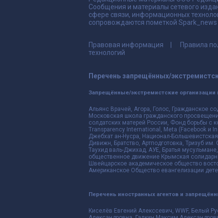
Сообщения и материалы сетевого издан
сфере связи, информационных техноло
сопровождаются пометкой Spark_news и
Правовая информация
Правила по
технологий
Перечень запрещённых/экстремистск
Запрещённые/экстремистские организации 
Альянс Врачей, Агора, Голос, Гражданское со
Московская школа гражданского просвещения,
солдатских матерей России, Фонд борьбы с к
Transparency International, Meta (Facebook и
Джебхат ан-Нусра, Национал-Большевистская 
Дивижн, Братство, Артподготовка, Тризуб им.
Таухид валь-Джихад, АУЕ, Братья мусульмане,
общественное движение Крымская солидарнос
Швейцарское академическое общество восто
Американское Общество евангелизации дете
Перечень иностранных агентов и запрещён
Киселёв Евгений Алекссевич, WWF, Белый Ру
Александровна, Галкин Максим Александрови