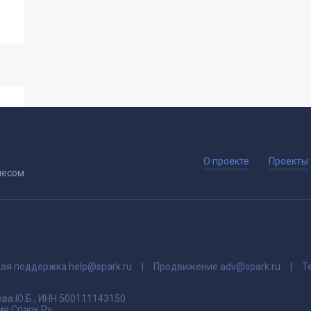
О проекте
Проекты
несом
кая поддержка
help@spark.ru
Продвижение
adv@spark.ru
Т
ва.Ю.Б., ИНН 500111143150
я Спарк Ру