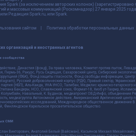
ия Spark (за исключением авторских колонок) (зарегистрировано
гий и массовых коммуникаций (Роскомнадзор) 27 января 2025 го
ли Редакция Spark.ru, или Spark.
льзования сайтом
Политика обработки персональных данных
их организаций и иностранных агентов
и сообщества
действие, Династия (фонд), За права человека, Комитет против пыток, Лева
 Пермь-36, Ракурс, Русь Сидящая, Сахаровский центр, Сибирский экологиче
оррупцией (ФБК), Фонд защиты гласности, Фонд свободы информации, Центр 
 Instagram), Русский добровольческий корпус (РДК), Правый сектор, Украинска
партия (НБП), Аль-Каида, УНА-УНСО, Талибан, Меджлис крымско-татарского 
 Степана Бандеры, НСО, Славянский союз, Формат-18, Хизб ут-Тахрир, Исламск
 Колумбайн, Навальный, К. Буданов, медиапроект ОВД-Инфо, объединение Рев
ть, медиагруппа Автономное действие, Американский Арктический центр п
чноевропейских исследований, Международное общественное движение В з
й, Финляндское Карельское просветительское общество.
ных СМИ
слан Викторович, Анатолий Белый (Вайсман), Касьянов Михаил Михайлович,
ч, Макаревич Андрей Вадимович, Шац Михаил Григорьевич, Гордон Дмитрий 