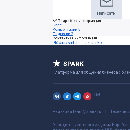
Написать
Подробная информация
Блог
Комментарии
5
Подписки
2
Контактная информация
dimawinter
dima.kislenko
Платформа для общения бизнеса с биз
16+
Редакция
team@spark.ru
Техничес
Учредитель сетевого издания Барабано
Редакционные материалы ООО Редакци