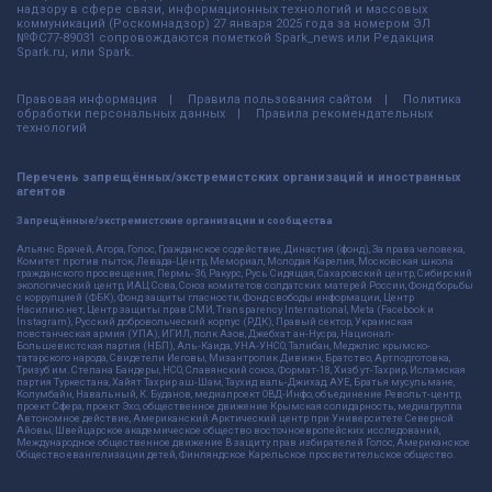
надзору в сфере связи, информационных технологий и массовых
коммуникаций (Роскомнадзор) 27 января 2025 года за номером ЭЛ
№ФС77-89031 сопровождаются пометкой Spark_news или Редакция
Spark.ru, или Spark.
Правовая информация
Правила пользования сайтом
Политика
обработки персональных данных
Правила рекомендательных
технологий
Перечень запрещённых/экстремистских организаций и иностранных
агентов
Запрещённые/экстремистские организации и сообщества
Альянс Врачей, Агора, Голос, Гражданское содействие, Династия (фонд), За права человека,
Комитет против пыток, Левада-Центр, Мемориал, Молодая Карелия, Московская школа
гражданского просвещения, Пермь-36, Ракурс, Русь Сидящая, Сахаровский центр, Сибирский
экологический центр, ИАЦ Сова, Союз комитетов солдатских матерей России, Фонд борьбы
с коррупцией (ФБК), Фонд защиты гласности, Фонд свободы информации, Центр
Насилию.нет, Центр защиты прав СМИ, Transparency International, Meta (Facebook и
Instagram), Русский добровольческий корпус (РДК), Правый сектор, Украинская
повстанческая армия (УПА), ИГИЛ, полк Азов, Джебхат ан-Нусра, Национал-
Большевистская партия (НБП), Аль-Каида, УНА-УНСО, Талибан, Меджлис крымско-
татарского народа, Свидетели Иеговы, Мизантропик Дивижн, Братство, Артподготовка,
Тризуб им. Степана Бандеры, НСО, Славянский союз, Формат-18, Хизб ут-Тахрир, Исламская
партия Туркестана, Хайят Тахрир аш-Шам, Таухид валь-Джихад, АУЕ, Братья мусульмане,
Колумбайн, Навальный, К. Буданов, медиапроект ОВД-Инфо, объединение Револьт-центр,
проект Сфера, проект Эхо, общественное движение Крымская солидарность, медиагруппа
Автономное действие, Американский Арктический центр при Университете Северной
Айовы, Швейцарское академическое общество восточноевропейских исследований,
Международное общественное движение В защиту прав избирателей Голос, Американское
Общество евангелизации детей, Финляндское Карельское просветительское общество.