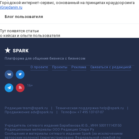
Городской интернет-сервис, основанный на принципах краудсорсинга
iGrajdanin.ru
Блог пользователя
Тут появятся статьи
о кейсах и опыте пользователя
Платформа для общения бизнеса с бизнесом
О проекте
Проекты
Реклама
Связаться с редакцией
16+
Редакция
team@spark.ru
Техническая поддержка
help@spark.ru
Продвижение
adv@spark.ru
Телефон
+7 495 137-07-07
Учредитель сетевого издания Барабанова.Ю.Б., ИНН 500111143150
Редакционные материалы ООО Редакция Спарк Ру
Сообщения и материалы сетевого издания Spark (за исключением
авторских колонок) (зарегистрировано Федеральной службой по