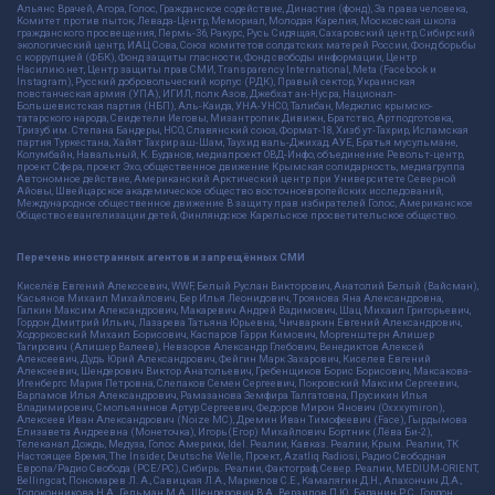
Альянс Врачей, Агора, Голос, Гражданское содействие, Династия (фонд), За права человека,
Комитет против пыток, Левада-Центр, Мемориал, Молодая Карелия, Московская школа
гражданского просвещения, Пермь-36, Ракурс, Русь Сидящая, Сахаровский центр, Сибирский
экологический центр, ИАЦ Сова, Союз комитетов солдатских матерей России, Фонд борьбы
с коррупцией (ФБК), Фонд защиты гласности, Фонд свободы информации, Центр
Насилию.нет, Центр защиты прав СМИ, Transparency International, Meta (Facebook и
Instagram), Русский добровольческий корпус (РДК), Правый сектор, Украинская
повстанческая армия (УПА), ИГИЛ, полк Азов, Джебхат ан-Нусра, Национал-
Большевистская партия (НБП), Аль-Каида, УНА-УНСО, Талибан, Меджлис крымско-
татарского народа, Свидетели Иеговы, Мизантропик Дивижн, Братство, Артподготовка,
Тризуб им. Степана Бандеры, НСО, Славянский союз, Формат-18, Хизб ут-Тахрир, Исламская
партия Туркестана, Хайят Тахрир аш-Шам, Таухид валь-Джихад, АУЕ, Братья мусульмане,
Колумбайн, Навальный, К. Буданов, медиапроект ОВД-Инфо, объединение Револьт-центр,
проект Сфера, проект Эхо, общественное движение Крымская солидарность, медиагруппа
Автономное действие, Американский Арктический центр при Университете Северной
Айовы, Швейцарское академическое общество восточноевропейских исследований,
Международное общественное движение В защиту прав избирателей Голос, Американское
Общество евангелизации детей, Финляндское Карельское просветительское общество.
Перечень иностранных агентов и запрещённых СМИ
Киселёв Евгений Алекссевич, WWF, Белый Руслан Викторович, Анатолий Белый (Вайсман),
Касьянов Михаил Михайлович, Бер Илья Леонидович, Троянова Яна Александровна,
Галкин Максим Александрович, Макаревич Андрей Вадимович, Шац Михаил Григорьевич,
Гордон Дмитрий Ильич, Лазарева Татьяна Юрьевна, Чичваркин Евгений Александрович,
Ходорковский Михаил Борисович, Каспаров Гарри Кимович, Моргенштерн Алишер
Тагирович (Алишер Валеев), Невзоров Александр Глебович, Венедиктов Алексей
Алексеевич, Дудь Юрий Александрович, Фейгин Марк Захарович, Киселев Евгений
Алексеевич, Шендерович Виктор Анатольевич, Гребенщиков Борис Борисович, Максакова-
Игенбергс Мария Петровна, Слепаков Семен Сергеевич, Покровский Максим Сергеевич,
Варламов Илья Александрович, Рамазанова Земфира Талгатовна, Прусикин Илья
Владимирович, Смольянинов Артур Сергеевич, Федоров Мирон Янович (Oxxxymiron),
Алексеев Иван Александрович (Noize MC), Дремин Иван Тимофеевич (Face), Гырдымова
Елизавета Андреевна (Монеточка), Игорь(Егор) Михайлович Бортник (Лёва Би-2),
Телеканал Дождь, Медуза, Голос Америки, Idel. Реалии, Кавказ. Реалии, Крым. Реалии, ТК
Настоящее Время, The Insider, Deutsche Welle, Проект, Azatliq Radiosi, Радио Свободная
Европа/Радио Свобода (PCE/PC), Сибирь. Реалии, Фактограф, Север. Реалии, MEDIUM-ORIENT,
Bellingcat, Пономарев Л. А., Савицкая Л.А., Маркелов С.Е., Камалягин Д.Н., Апахончич Д.А.,
Толоконникова Н.А., Гельман М.А., Шендерович В.А., Верзилов П.Ю., Баданин Р.С., Гордон,