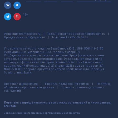
16+
Редакция
team@spark.ru
Техническая поддержка
help@spark.ru
Продвижение
adv@spark.ru
Телефон
+7 495 137-07-07
Учредитель сетевого издания Барабанова.Ю.Б., ИНН 500111143150
Редакционные материалы ООО Редакция Спарк Ру
Сообщения и материалы сетевого издания Spark (за исключением
авторских колонок) (зарегистрировано Федеральной службой по
надзору в сфере связи, информационных технологий и массовых
коммуникаций (Роскомнадзор) 27 января 2025 года за номером ЭЛ
№ФС77-89031 сопровождаются пометкой Spark_news или Редакция
Spark.ru, или Spark.
Правовая информация
Правила пользования сайтом
Политика
обработки персональных данных
Правила рекомендательных
технологий
Перечень запрещённых/экстремистских организаций и иностранных
агентов
Запрещённые/экстремистские организации и сообщества