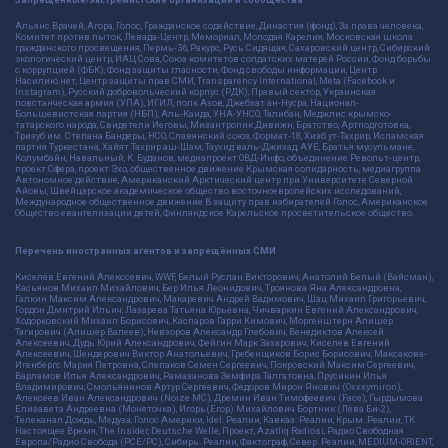
Альянс Врачей, Агора, Голос, Гражданское содействие, Династия (фонд), За права человека,
Комитет против пыток, Левада-Центр, Мемориал, Молодая Карелия, Московская школа
гражданского просвещения, Пермь-36, Ракурс, Русь Сидящая, Сахаровский центр, Сибирский
экологический центр, ИАЦ Сова, Союз комитетов солдатских матерей России, Фонд борьбы
с коррупцией (ФБК), Фонд защиты гласности, Фонд свободы информации, Центр
Насилию.нет, Центр защиты прав СМИ, Transparency International, Meta (Facebook и
Instagram), Русский добровольческий корпус (РДК), Правый сектор, Украинская
повстанческая армия (УПА), ИГИЛ, полк Азов, Джебхат ан-Нусра, Национал-
Большевистская партия (НБП), Аль-Каида, УНА-УНСО, Талибан, Меджлис крымско-
татарского народа, Свидетели Иеговы, Мизантропик Дивижн, Братство, Артподготовка,
Тризуб им. Степана Бандеры, НСО, Славянский союз, Формат-18, Хизб ут-Тахрир, Исламская
партия Туркестана, Хайят Тахрир аш-Шам, Таухид валь-Джихад, АУЕ, Братья мусульмане,
Колумбайн, Навальный, К. Буданов, медиапроект ОВД-Инфо, объединение Револьт-центр,
проект Сфера, проект Эхо, общественное движение Крымская солидарность, медиагруппа
Автономное действие, Американский Арктический центр при Университете Северной
Айовы, Швейцарское академическое общество восточноевропейских исследований,
Международное общественное движение В защиту прав избирателей Голос, Американское
Общество евангелизации детей, Финляндское Карельское просветительское общество.
Перечень иностранных агентов и запрещённых СМИ
Киселёв Евгений Алекссевич, WWF, Белый Руслан Викторович, Анатолий Белый (Вайсман),
Касьянов Михаил Михайлович, Бер Илья Леонидович, Троянова Яна Александровна,
Галкин Максим Александрович, Макаревич Андрей Вадимович, Шац Михаил Григорьевич,
Гордон Дмитрий Ильич, Лазарева Татьяна Юрьевна, Чичваркин Евгений Александрович,
Ходорковский Михаил Борисович, Каспаров Гарри Кимович, Моргенштерн Алишер
Тагирович (Алишер Валеев), Невзоров Александр Глебович, Венедиктов Алексей
Алексеевич, Дудь Юрий Александрович, Фейгин Марк Захарович, Киселев Евгений
Алексеевич, Шендерович Виктор Анатольевич, Гребенщиков Борис Борисович, Максакова-
Игенбергс Мария Петровна, Слепаков Семен Сергеевич, Покровский Максим Сергеевич,
Варламов Илья Александрович, Рамазанова Земфира Талгатовна, Прусикин Илья
Владимирович, Смольянинов Артур Сергеевич, Федоров Мирон Янович (Oxxxymiron),
Алексеев Иван Александрович (Noize MC), Дремин Иван Тимофеевич (Face), Гырдымова
Елизавета Андреевна (Монеточка), Игорь(Егор) Михайлович Бортник (Лёва Би-2),
Телеканал Дождь, Медуза, Голос Америки, Idel. Реалии, Кавказ. Реалии, Крым. Реалии, ТК
Настоящее Время, The Insider, Deutsche Welle, Проект, Azatliq Radiosi, Радио Свободная
Европа/Радио Свобода (PCE/PC), Сибирь. Реалии, Фактограф, Север. Реалии, MEDIUM-ORIENT,