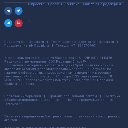
О проекте
Проекты
Реклама
Связаться с редакцией
16+
Редакция
team@spark.ru
Техническая поддержка
help@spark.ru
Продвижение
adv@spark.ru
Телефон
+7 495 137-07-07
Учредитель сетевого издания Барабанова.Ю.Б., ИНН 500111143150
Редакционные материалы ООО Редакция Спарк Ру
Сообщения и материалы сетевого издания Spark (за исключением
авторских колонок) (зарегистрировано Федеральной службой по
надзору в сфере связи, информационных технологий и массовых
коммуникаций (Роскомнадзор) 27 января 2025 года за номером ЭЛ
№ФС77-89031 сопровождаются пометкой Spark_news или Редакция
Spark.ru, или Spark.
Правовая информация
Правила пользования сайтом
Политика
обработки персональных данных
Правила рекомендательных
технологий
Перечень запрещённых/экстремистских организаций и иностранных
агентов
Запрещённые/экстремистские организации и сообщества