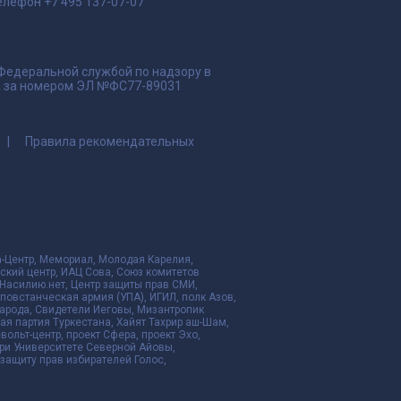
елефон
+7 495 137-07-07
 Федеральной службой по надзору в
да за номером ЭЛ №ФС77-89031
Правила рекомендательных
да-Центр, Мемориал, Молодая Карелия,
ский центр, ИАЦ Сова, Союз комитетов
Насилию.нет, Центр защиты прав СМИ,
я повстанческая армия (УПА), ИГИЛ, полк Азов,
народа, Свидетели Иеговы, Мизантропик
ая партия Туркестана, Хайят Тахрир аш-Шам,
ольт-центр, проект Сфера, проект Эхо,
ри Университете Северной Айовы,
ащиту прав избирателей Голос,