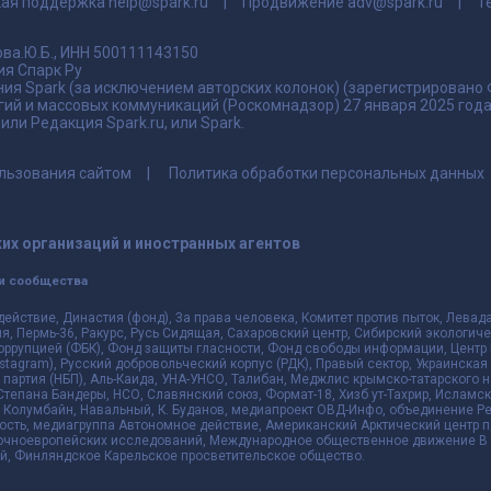
кая поддержка
help@spark.ru
Продвижение
adv@spark.ru
Т
ва.Ю.Б., ИНН 500111143150
я Спарк Ру
ия Spark (за исключением авторских колонок) (зарегистрировано
гий и массовых коммуникаций (Роскомнадзор) 27 января 2025 го
ли Редакция Spark.ru, или Spark.
льзования сайтом
Политика обработки персональных данных
их организаций и иностранных агентов
и сообщества
действие, Династия (фонд), За права человека, Комитет против пыток, Лева
 Пермь-36, Ракурс, Русь Сидящая, Сахаровский центр, Сибирский экологиче
оррупцией (ФБК), Фонд защиты гласности, Фонд свободы информации, Центр 
 Instagram), Русский добровольческий корпус (РДК), Правый сектор, Украинска
партия (НБП), Аль-Каида, УНА-УНСО, Талибан, Меджлис крымско-татарского 
 Степана Бандеры, НСО, Славянский союз, Формат-18, Хизб ут-Тахрир, Исламск
 Колумбайн, Навальный, К. Буданов, медиапроект ОВД-Инфо, объединение Рев
ть, медиагруппа Автономное действие, Американский Арктический центр п
чноевропейских исследований, Международное общественное движение В з
й, Финляндское Карельское просветительское общество.