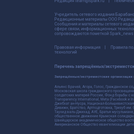
Редакция
team@spark.ru
Техничес
Учредитель сетевого издания Барабано
Редакционные материалы ООО Редакци
Сообщения и материалы сетевого издан
сфере связи, информационных техноло
сопровождаются пометкой Spark_news и
Правовая информация
Правила по
технологий
Перечень запрещённых/экстремистск
Запрещённые/экстремистские организации 
Альянс Врачей, Агора, Голос, Гражданское со
Московская школа гражданского просвещения,
солдатских матерей России, Фонд борьбы с к
Transparency International, Meta (Facebook и
Джебхат ан-Нусра, Национал-Большевистская 
Дивижн, Братство, Артподготовка, Тризуб им.
Таухид валь-Джихад, АУЕ, Братья мусульмане,
общественное движение Крымская солидарнос
Швейцарское академическое общество восто
Американское Общество евангелизации дете