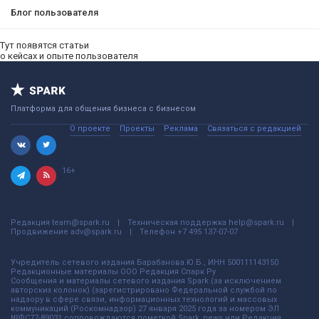
Блог пользователя
Тут появятся статьи
о кейсах и опыте пользователя
Платформа для общения бизнеса с бизнесом
О проекте
Проекты
Реклама
Связаться с редакцией
16+
Редакция
team@spark.ru
Техническая поддержка
help@spark.ru
Продвижение
adv@spark.ru
Телефон
+7 495 137-07-07
Учредитель сетевого издания Барабанова.Ю.Б., ИНН 500111143150
Редакционные материалы ООО Редакция Спарк Ру
Сообщения и материалы сетевого издания Spark (за исключением
авторских колонок) (зарегистрировано Федеральной службой по
надзору в сфере связи, информационных технологий и массовых
коммуникаций (Роскомнадзор) 27 января 2025 года за номером ЭЛ
№ФС77-89031 сопровождаются пометкой Spark_news или Редакция