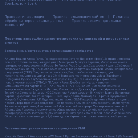
Spark.ru, или Spark.
Правовая информация
Правила пользования сайтом
Политика
обработки персональных данных
Правила рекомендательных
технологий
Перечень запрещённых/экстремистских организаций и иностранных
агентов
Запрещённые/экстремистские организации и сообщества
Альянс Врачей, Агора, Голос, Гражданское содействие, Династия (фонд), За права человека,
Комитет против пыток, Левада-Центр, Мемориал, Молодая Карелия, Московская школа
гражданского просвещения, Пермь-36, Ракурс, Русь Сидящая, Сахаровский центр, Сибирский
экологический центр, ИАЦ Сова, Союз комитетов солдатских матерей России, Фонд борьбы
с коррупцией (ФБК), Фонд защиты гласности, Фонд свободы информации, Центр
Насилию.нет, Центр защиты прав СМИ, Transparency International, Meta (Facebook и
Instagram), Русский добровольческий корпус (РДК), Правый сектор, Украинская
повстанческая армия (УПА), ИГИЛ, полк Азов, Джебхат ан-Нусра, Национал-
Большевистская партия (НБП), Аль-Каида, УНА-УНСО, Талибан, Меджлис крымско-
татарского народа, Свидетели Иеговы, Мизантропик Дивижн, Братство, Артподготовка,
Тризуб им. Степана Бандеры, НСО, Славянский союз, Формат-18, Хизб ут-Тахрир, Исламская
партия Туркестана, Хайят Тахрир аш-Шам, Таухид валь-Джихад, АУЕ, Братья мусульмане,
Колумбайн, Навальный, К. Буданов, медиапроект ОВД-Инфо, объединение Револьт-центр,
проект Сфера, проект Эхо, общественное движение Крымская солидарность, медиагруппа
Автономное действие, Американский Арктический центр при Университете Северной
Айовы, Швейцарское академическое общество восточноевропейских исследований,
Международное общественное движение В защиту прав избирателей Голос, Американское
Общество евангелизации детей, Финляндское Карельское просветительское общество.
Перечень иностранных агентов и запрещённых СМИ
Киселёв Евгений Алекссевич, WWF, Белый Руслан Викторович, Анатолий Белый (Вайсман),