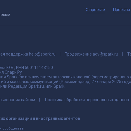
О проекте
Проекты
несом
кая поддержка
help@spark.ru
Продвижение
adv@spark.ru
Т
ва.Ю.Б., ИНН 500111143150
я Спарк Ру
ия Spark (за исключением авторских колонок) (зарегистрировано
гий и массовых коммуникаций (Роскомнадзор) 27 января 2025 го
ли Редакция Spark.ru, или Spark.
льзования сайтом
Политика обработки персональных данных
их организаций и иностранных агентов
и сообщества