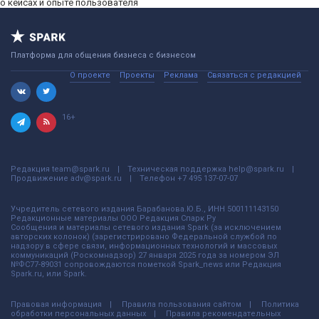
о кейсах и опыте пользователя
Платформа для общения бизнеса с бизнесом
О проекте
Проекты
Реклама
Связаться с редакцией
16+
Редакция
team@spark.ru
Техническая поддержка
help@spark.ru
Продвижение
adv@spark.ru
Телефон
+7 495 137-07-07
Учредитель сетевого издания Барабанова.Ю.Б., ИНН 500111143150
Редакционные материалы ООО Редакция Спарк Ру
Сообщения и материалы сетевого издания Spark (за исключением
авторских колонок) (зарегистрировано Федеральной службой по
надзору в сфере связи, информационных технологий и массовых
коммуникаций (Роскомнадзор) 27 января 2025 года за номером ЭЛ
№ФС77-89031 сопровождаются пометкой Spark_news или Редакция
Spark.ru, или Spark.
Правовая информация
Правила пользования сайтом
Политика
обработки персональных данных
Правила рекомендательных