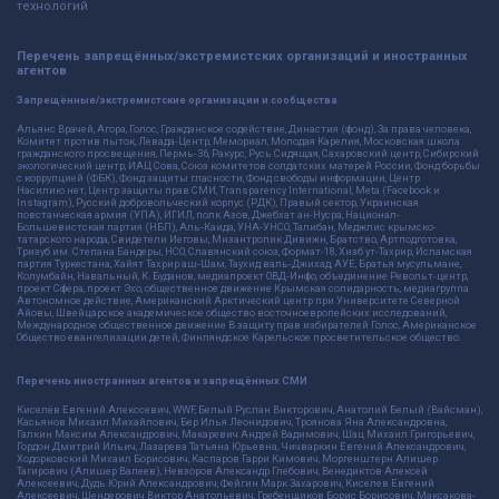
технологий
Перечень запрещённых/экстремистских организаций и иностранных
агентов
Запрещённые/экстремистские организации и сообщества
Альянс Врачей, Агора, Голос, Гражданское содействие, Династия (фонд), За права человека,
Комитет против пыток, Левада-Центр, Мемориал, Молодая Карелия, Московская школа
гражданского просвещения, Пермь-36, Ракурс, Русь Сидящая, Сахаровский центр, Сибирский
экологический центр, ИАЦ Сова, Союз комитетов солдатских матерей России, Фонд борьбы
с коррупцией (ФБК), Фонд защиты гласности, Фонд свободы информации, Центр
Насилию.нет, Центр защиты прав СМИ, Transparency International, Meta (Facebook и
Instagram), Русский добровольческий корпус (РДК), Правый сектор, Украинская
повстанческая армия (УПА), ИГИЛ, полк Азов, Джебхат ан-Нусра, Национал-
Большевистская партия (НБП), Аль-Каида, УНА-УНСО, Талибан, Меджлис крымско-
татарского народа, Свидетели Иеговы, Мизантропик Дивижн, Братство, Артподготовка,
Тризуб им. Степана Бандеры, НСО, Славянский союз, Формат-18, Хизб ут-Тахрир, Исламская
партия Туркестана, Хайят Тахрир аш-Шам, Таухид валь-Джихад, АУЕ, Братья мусульмане,
Колумбайн, Навальный, К. Буданов, медиапроект ОВД-Инфо, объединение Револьт-центр,
проект Сфера, проект Эхо, общественное движение Крымская солидарность, медиагруппа
Автономное действие, Американский Арктический центр при Университете Северной
Айовы, Швейцарское академическое общество восточноевропейских исследований,
Международное общественное движение В защиту прав избирателей Голос, Американское
Общество евангелизации детей, Финляндское Карельское просветительское общество.
Перечень иностранных агентов и запрещённых СМИ
Киселёв Евгений Алекссевич, WWF, Белый Руслан Викторович, Анатолий Белый (Вайсман),
Касьянов Михаил Михайлович, Бер Илья Леонидович, Троянова Яна Александровна,
Галкин Максим Александрович, Макаревич Андрей Вадимович, Шац Михаил Григорьевич,
Гордон Дмитрий Ильич, Лазарева Татьяна Юрьевна, Чичваркин Евгений Александрович,
Ходорковский Михаил Борисович, Каспаров Гарри Кимович, Моргенштерн Алишер
Тагирович (Алишер Валеев), Невзоров Александр Глебович, Венедиктов Алексей
Алексеевич, Дудь Юрий Александрович, Фейгин Марк Захарович, Киселев Евгений
Алексеевич, Шендерович Виктор Анатольевич, Гребенщиков Борис Борисович, Максакова-