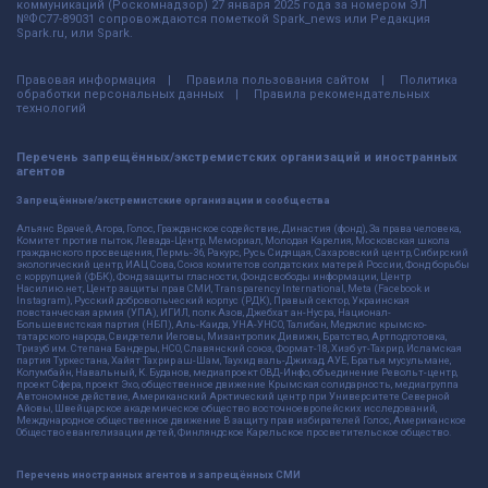
коммуникаций (Роскомнадзор) 27 января 2025 года за номером ЭЛ
№ФС77-89031 сопровождаются пометкой Spark_news или Редакция
Spark.ru, или Spark.
Правовая информация
Правила пользования сайтом
Политика
обработки персональных данных
Правила рекомендательных
технологий
Перечень запрещённых/экстремистских организаций и иностранных
агентов
Запрещённые/экстремистские организации и сообщества
Альянс Врачей, Агора, Голос, Гражданское содействие, Династия (фонд), За права человека,
Комитет против пыток, Левада-Центр, Мемориал, Молодая Карелия, Московская школа
гражданского просвещения, Пермь-36, Ракурс, Русь Сидящая, Сахаровский центр, Сибирский
экологический центр, ИАЦ Сова, Союз комитетов солдатских матерей России, Фонд борьбы
с коррупцией (ФБК), Фонд защиты гласности, Фонд свободы информации, Центр
Насилию.нет, Центр защиты прав СМИ, Transparency International, Meta (Facebook и
Instagram), Русский добровольческий корпус (РДК), Правый сектор, Украинская
повстанческая армия (УПА), ИГИЛ, полк Азов, Джебхат ан-Нусра, Национал-
Большевистская партия (НБП), Аль-Каида, УНА-УНСО, Талибан, Меджлис крымско-
татарского народа, Свидетели Иеговы, Мизантропик Дивижн, Братство, Артподготовка,
Тризуб им. Степана Бандеры, НСО, Славянский союз, Формат-18, Хизб ут-Тахрир, Исламская
партия Туркестана, Хайят Тахрир аш-Шам, Таухид валь-Джихад, АУЕ, Братья мусульмане,
Колумбайн, Навальный, К. Буданов, медиапроект ОВД-Инфо, объединение Револьт-центр,
проект Сфера, проект Эхо, общественное движение Крымская солидарность, медиагруппа
Автономное действие, Американский Арктический центр при Университете Северной
Айовы, Швейцарское академическое общество восточноевропейских исследований,
Международное общественное движение В защиту прав избирателей Голос, Американское
Общество евангелизации детей, Финляндское Карельское просветительское общество.
Перечень иностранных агентов и запрещённых СМИ