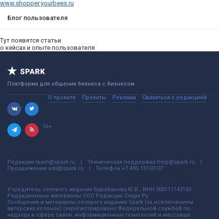
www.shopper.yourbees.ru
Блог пользователя
Тут появятся статьи
о кейсах и опыте пользователя
Платформа для общения бизнеса с бизнесом
О проекте
Проекты
Реклама
Связаться с редакцией
16+
Редакция
team@spark.ru
Техническая поддержка
help@spark.ru
Продвижение
adv@spark.ru
Телефон
+7 495 137-07-07
Учредитель сетевого издания Барабанова.Ю.Б., ИНН 500111143150
Редакционные материалы ООО Редакция Спарк Ру
Сообщения и материалы сетевого издания Spark (за исключением
авторских колонок) (зарегистрировано Федеральной службой по
надзору в сфере связи, информационных технологий и массовых