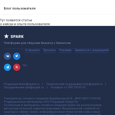
Блог пользователя
Тут появятся статьи
о кейсах и опыте пользователя
Платформа для общения бизнеса с бизнесом
О проекте
Проекты
Реклама
Связаться с редакцией
16+
Редакция
team@spark.ru
Техническая поддержка
help@spark.ru
Продвижение
adv@spark.ru
Телефон
+7 495 137-07-07
Учредитель сетевого издания Барабанова.Ю.Б., ИНН 500111143150
Редакционные материалы ООО Редакция Спарк Ру
Сообщения и материалы сетевого издания Spark (за исключением
авторских колонок) (зарегистрировано Федеральной службой по
надзору в сфере связи, информационных технологий и массовых