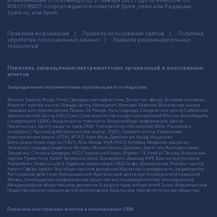
коммуникаций (Роскомнадзор) 27 января 2025 года за номером ЭЛ
№ФС77-89031 сопровождаются пометкой Spark_news или Редакция
Spark.ru, или Spark.
Правовая информация
Правила пользования сайтом
Политика
обработки персональных данных
Правила рекомендательных
технологий
Перечень запрещённых/экстремистских организаций и иностранных
агентов
Запрещённые/экстремистские организации и сообщества
Альянс Врачей, Агора, Голос, Гражданское содействие, Династия (фонд), За права человека,
Комитет против пыток, Левада-Центр, Мемориал, Молодая Карелия, Московская школа
гражданского просвещения, Пермь-36, Ракурс, Русь Сидящая, Сахаровский центр, Сибирский
экологический центр, ИАЦ Сова, Союз комитетов солдатских матерей России, Фонд борьбы
с коррупцией (ФБК), Фонд защиты гласности, Фонд свободы информации, Центр
Насилию.нет, Центр защиты прав СМИ, Transparency International, Meta (Facebook и
Instagram), Русский добровольческий корпус (РДК), Правый сектор, Украинская
повстанческая армия (УПА), ИГИЛ, полк Азов, Джебхат ан-Нусра, Национал-
Большевистская партия (НБП), Аль-Каида, УНА-УНСО, Талибан, Меджлис крымско-
татарского народа, Свидетели Иеговы, Мизантропик Дивижн, Братство, Артподготовка,
Тризуб им. Степана Бандеры, НСО, Славянский союз, Формат-18, Хизб ут-Тахрир, Исламская
партия Туркестана, Хайят Тахрир аш-Шам, Таухид валь-Джихад, АУЕ, Братья мусульмане,
Колумбайн, Навальный, К. Буданов, медиапроект ОВД-Инфо, объединение Револьт-центр,
проект Сфера, проект Эхо, общественное движение Крымская солидарность, медиагруппа
Автономное действие, Американский Арктический центр при Университете Северной
Айовы, Швейцарское академическое общество восточноевропейских исследований,
Международное общественное движение В защиту прав избирателей Голос, Американское
Общество евангелизации детей, Финляндское Карельское просветительское общество.
Перечень иностранных агентов и запрещённых СМИ