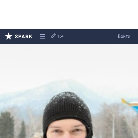
16+
Войти