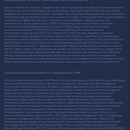
Альянс Врачей, Агора, Голос, Гражданское содействие, Династия (фонд), За права человека,
Комитет против пыток, Левада-Центр, Мемориал, Молодая Карелия, Московская школа
гражданского просвещения, Пермь-36, Ракурс, Русь Сидящая, Сахаровский центр, Сибирский
экологический центр, ИАЦ Сова, Союз комитетов солдатских матерей России, Фонд борьбы
с коррупцией (ФБК), Фонд защиты гласности, Фонд свободы информации, Центр
Насилию.нет, Центр защиты прав СМИ, Transparency International, Meta (Facebook и
Instagram), Русский добровольческий корпус (РДК), Правый сектор, Украинская
повстанческая армия (УПА), ИГИЛ, полк Азов, Джебхат ан-Нусра, Национал-
Большевистская партия (НБП), Аль-Каида, УНА-УНСО, Талибан, Меджлис крымско-
татарского народа, Свидетели Иеговы, Мизантропик Дивижн, Братство, Артподготовка,
Тризуб им. Степана Бандеры, НСО, Славянский союз, Формат-18, Хизб ут-Тахрир, Исламская
партия Туркестана, Хайят Тахрир аш-Шам, Таухид валь-Джихад, АУЕ, Братья мусульмане,
Колумбайн, Навальный, К. Буданов, медиапроект ОВД-Инфо, объединение Револьт-центр,
проект Сфера, проект Эхо, общественное движение Крымская солидарность, медиагруппа
Автономное действие, Американский Арктический центр при Университете Северной
Айовы, Швейцарское академическое общество восточноевропейских исследований,
Международное общественное движение В защиту прав избирателей Голос, Американское
Общество евангелизации детей, Финляндское Карельское просветительское общество.
Перечень иностранных агентов и запрещённых СМИ
Киселёв Евгений Алекссевич, WWF, Белый Руслан Викторович, Анатолий Белый (Вайсман),
Касьянов Михаил Михайлович, Бер Илья Леонидович, Троянова Яна Александровна,
Галкин Максим Александрович, Макаревич Андрей Вадимович, Шац Михаил Григорьевич,
Гордон Дмитрий Ильич, Лазарева Татьяна Юрьевна, Чичваркин Евгений Александрович,
Ходорковский Михаил Борисович, Каспаров Гарри Кимович, Моргенштерн Алишер
Тагирович (Алишер Валеев), Невзоров Александр Глебович, Венедиктов Алексей
Алексеевич, Дудь Юрий Александрович, Фейгин Марк Захарович, Киселев Евгений
Алексеевич, Шендерович Виктор Анатольевич, Гребенщиков Борис Борисович, Максакова-
Игенбергс Мария Петровна, Слепаков Семен Сергеевич, Покровский Максим Сергеевич,
Варламов Илья Александрович, Рамазанова Земфира Талгатовна, Прусикин Илья
Владимирович, Смольянинов Артур Сергеевич, Федоров Мирон Янович (Oxxxymiron),
Алексеев Иван Александрович (Noize MC), Дремин Иван Тимофеевич (Face), Гырдымова
Елизавета Андреевна (Монеточка), Игорь(Егор) Михайлович Бортник (Лёва Би-2),
Телеканал Дождь, Медуза, Голос Америки, Idel. Реалии, Кавказ. Реалии, Крым. Реалии, ТК
Настоящее Время, The Insider, Deutsche Welle, Проект, Azatliq Radiosi, Радио Свободная
Европа/Радио Свобода (PCE/PC), Сибирь. Реалии, Фактограф, Север. Реалии, MEDIUM-ORIENT,