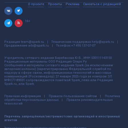
О проекте
Проекты
Реклама
Связаться с редакцией
16+
Редакция
team@spark.ru
Техническая поддержка
help@spark.ru
Продвижение
adv@spark.ru
Телефон
+7 495 137-07-07
Учредитель сетевого издания Барабанова.Ю.Б., ИНН 500111143150
Редакционные материалы ООО Редакция Спарк Ру
Сообщения и материалы сетевого издания Spark (за исключением
авторских колонок) (зарегистрировано Федеральной службой по
надзору в сфере связи, информационных технологий и массовых
коммуникаций (Роскомнадзор) 27 января 2025 года за номером ЭЛ
№ФС77-89031 сопровождаются пометкой Spark_news или Редакция
Spark.ru, или Spark.
Правовая информация
Правила пользования сайтом
Политика
обработки персональных данных
Правила рекомендательных
технологий
Перечень запрещённых/экстремистских организаций и иностранных
агентов
Запрещённые/экстремистские организации и сообщества